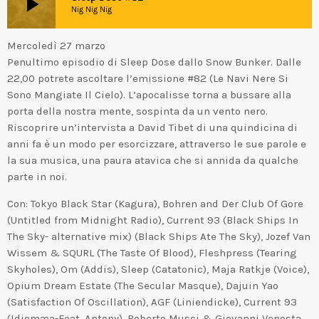
play_arrow
Nig Nig Nig
Mercoledì 27 marzo
Penultimo episodio di Sleep Dose dallo Snow Bunker. Dalle
22,00 potrete ascoltare l’emissione #82 (Le Navi Nere Si
Sono Mangiate Il Cielo). L’apocalisse torna a bussare alla
porta della nostra mente, sospinta da un vento nero.
Riscoprire un’intervista a David Tibet di una quindicina di
anni fa è un modo per esorcizzare, attraverso le sue parole e
la sua musica, una paura atavica che si annida da qualche
parte in noi.
Con: Tokyo Black Star (Kagura), Bohren and Der Club Of Gore
(Untitled from Midnight Radio), Current 93 (Black Ships In
The Sky- alternative mix) (Black Ships Ate The Sky), Jozef Van
Wissem & SQURL (The Taste Of Blood), Fleshpress (Tearing
Skyholes), Om (Addis), Sleep (Catatonic), Maja Ratkje (Voice),
Opium Dream Estate (The Secular Masque), Dajuin Yao
(Satisfaction Of Oscillation), AGF (Liniendicke), Current 93
(Idiomæa-Feat. Antony), Roberto Musci & Giovanni Venosta