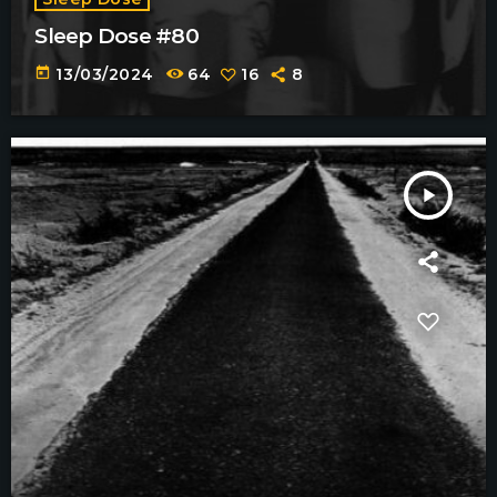
Sleep Dose #80
today
13/03/2024
64
16
8
play_arrow