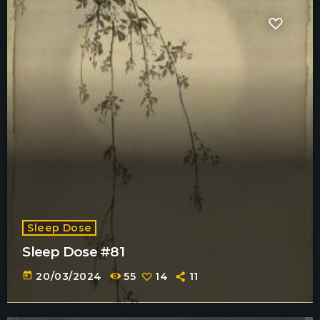
Sleep Dose
Sleep Dose #81
today
20/03/2024
55
14
11