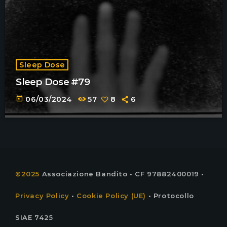
Sleep Dose
Sleep Dose #79
today
06/03/2024
57
8
6
©2025
Associazione Bandito • CF 97882400019 •
Privacy Policy
•
Cookie Policy (UE)
• Protocollo
SIAE 7425