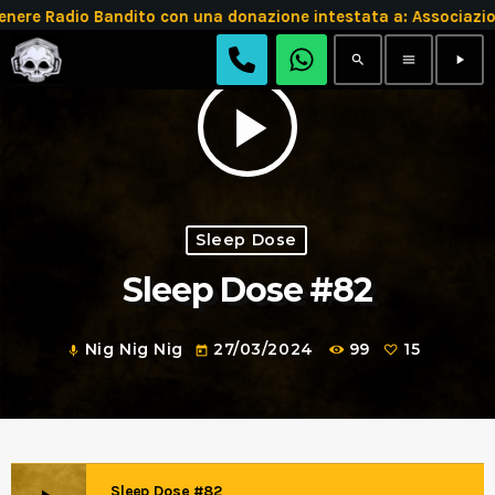
e Radio Bandito con una donazione intestata a: Associazio
search
menu
play_arrow
play_arrow
Sleep Dose
Sleep Dose #82
Nig Nig Nig
27/03/2024
99
15
mic
today
Sleep Dose #82