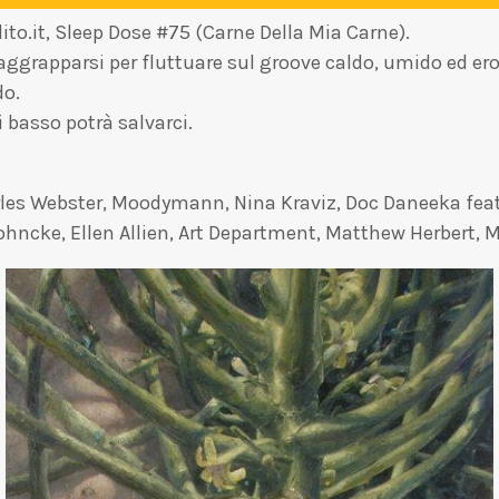
ito.it, Sleep Dose #75 (Carne Della Mia Carne).
aggrapparsi per fluttuare sul groove caldo, umido ed erot
do.
i basso potrà salvarci.
s Webster, Moodymann, Nina Kraviz, Doc Daneeka feat.
ncke, Ellen Allien, Art Department, Matthew Herbert, 