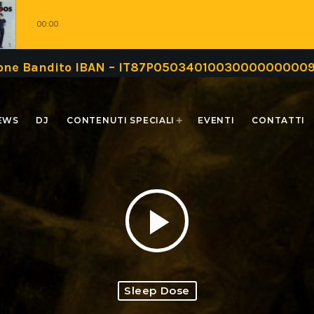
00:00
to IBAN – IT87P0503401003000000000999 oppure tr
EWS
DJ
CONTENUTI SPECIALI
EVENTI
CONTATTI
play_arrow
Sleep Dose