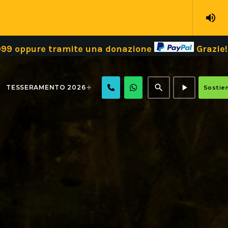
volume_up
amite una donazione
Grazie!
Dona il tu
search
play_arrow
TESSERAMENTO 2026
Sostien