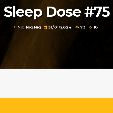
Sleep Dose #75
Nig Nig Nig
31/01/2024
73
18
mic
today