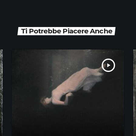
Ti Potrebbe Piacere Anche
play_arrow