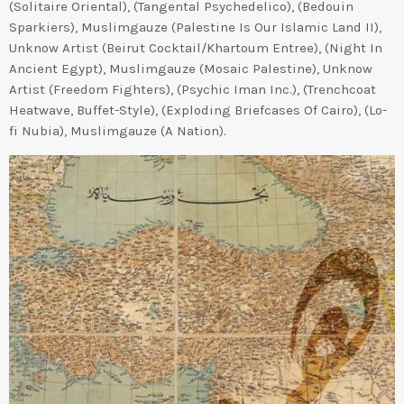
(Solitaire Oriental), (Tangental Psychedelico), (Bedouin
Sparkiers), Muslimgauze (Palestine Is Our Islamic Land II),
Unknow Artist (Beirut Cocktail/Khartoum Entree), (Night In
Ancient Egypt), Muslimgauze (Mosaic Palestine), Unknow
Artist (Freedom Fighters), (Psychic Iman Inc.), (Trenchcoat
Heatwave, Buffet-Style), (Exploding Briefcases Of Cairo), (Lo-
fi Nubia), Muslimgauze (A Nation).