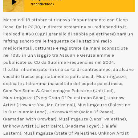
play_arrow
fraontheblock
Mercoledì 18 ottobre si rinnova l’appuntamento con Sleep
Dose. Dalle 22,00, in diretta streaming su radiobandito.it,
l’episodio #63 (Ogni granello di sabbia palestinese) sarà un
rafting sonoro tra le frequenze delle stazioni radio
mediorientali, catturate e registrate da mani sconosciute
nel 1985 in un viaggio tra Assuan e Gerusalemme e
pubblicate su CD da Sublime Frequencies nel 2004.
Il tutto inframezzato, in una sorta di controcampo, da alcune
vecchie tracce esplicitamente politiche di Muslimgauze,
dedicate al dramma inascoltato del popolo palestinese.
Con: Pan Sonic & Charlemagne Palestine (Untitled),
Muslimgauze (Every Grain Of Palestinian Sand), Unknow
Artist (How Are You, Mr. Criminal), Muslimgauze (Palestine
Is Our Islamic Land), UnknowArtist (Voice Of Peace),
(Ramadan With Crowbar), Muslimgauze (Sensi Palestine),
Unknow Artist (Electricairo), (Madame Foyer), (Falafel
Eastern), Muslimgauze (State Of Palestine), Unknow Artist