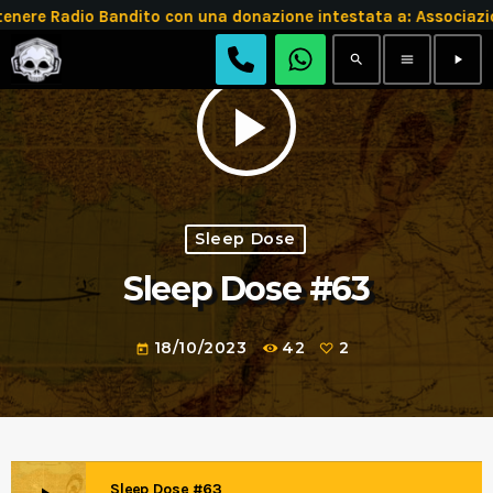
enere Radio Bandito con una donazione intestata a: Associ
search
menu
play_arrow
play_arrow
Sleep Dose
Sleep Dose #63
18/10/2023
42
2
today
Sleep Dose #63