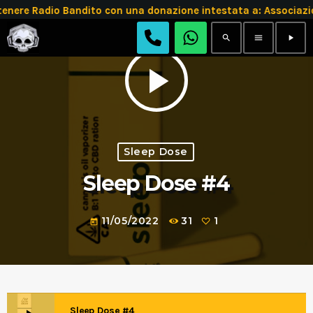
tenere Radio Bandito con una donazione intestata a: Assoc
search
menu
play_arrow
play_arrow
Sleep Dose
Sleep Dose #4
11/05/2022
31
1
today
Sleep Dose #4