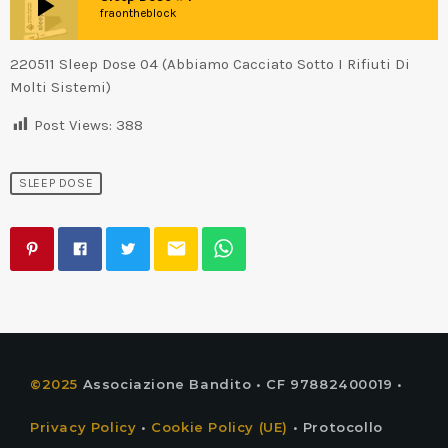
play_arrow
fraontheblock
220511 Sleep Dose 04 (Abbiamo Cacciato Sotto I Rifiuti Di
Molti Sistemi)
Post Views:
388
SLEEP DOSE
email
©2025
Associazione Bandito • CF 97882400019 •
Privacy Policy
•
Cookie Policy (UE)
• Protocollo