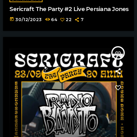
Sericraft The Party #2 Live Persiana Jones
today
30/12/2023
64
22
7
insert_link