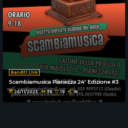
Banditi Live
Scambiamusica Pianezza 24° Edizione #3
today
26/11/2023
38
19
18