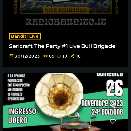
Banditi Live
Sericraft The Party #1 Live Bull Brigade
today
30/12/2023
69
10
16
play_arrow