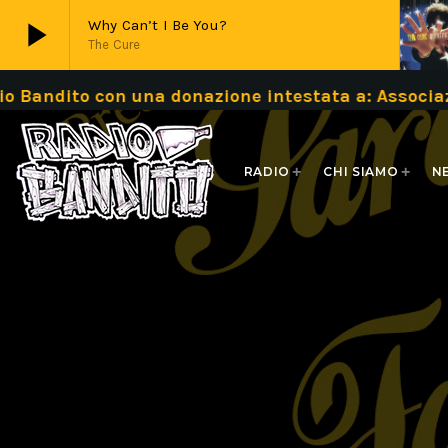
play_arrow
Why Can’t I Be You?
The Cure
o con una donazione intestata a: Associazione B
play_arrow
Live
RADIO
CHI SIAMO
N