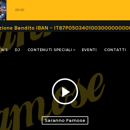
00:00
andito IBAN – IT87P0503401003000000000999 oppu
EWS
DJ
CONTENUTI SPECIALI
EVENTI
CONTATTI
play_arrow
Saranno Famose