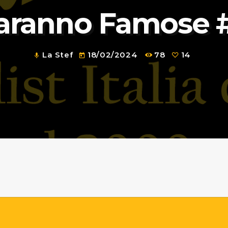
aranno Famose 
La Stef
18/02/2024
78
14
mic
today