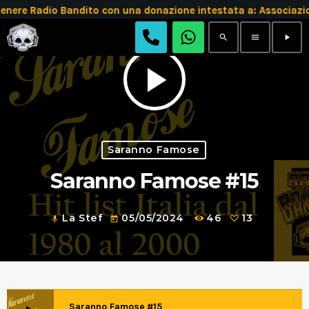
re Radio Bandito con una donazione intestata a: Associazi
search
menu
play_arrow
play_arrow
Saranno Famose
Saranno Famose #15
La Stef
05/05/2024
46
13
mic
today
Saranno Famose #15