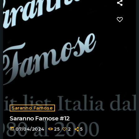
Saranno Famose
Saranno Famose #12
today
07/04/2024
25
2
5