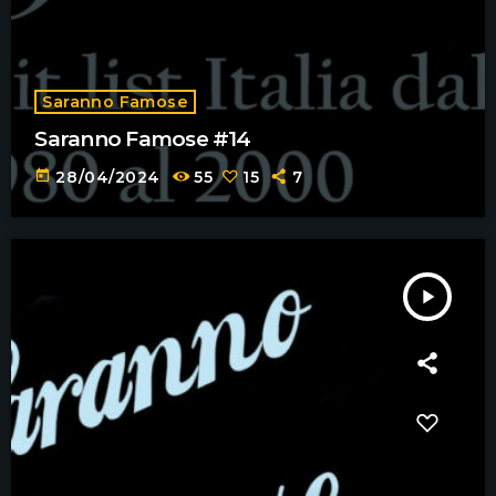
Saranno Famose
Saranno Famose #14
today
28/04/2024
55
15
7
play_arrow