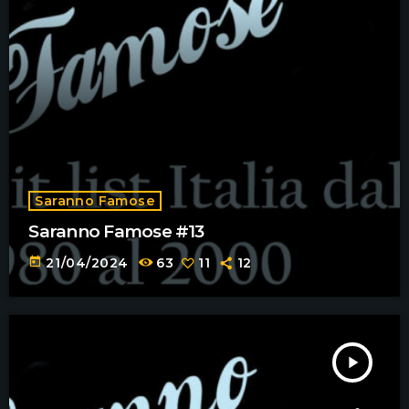
Saranno Famose
Saranno Famose #13
today
21/04/2024
63
11
12
play_arrow