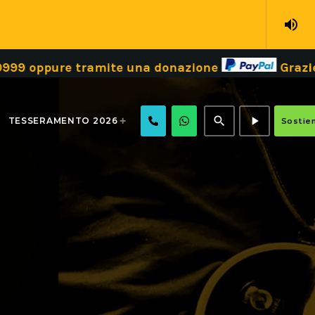
volume_up
e tramite una donazione
Grazie!
Dona i
search
play_arrow
TESSERAMENTO 2026
Sostien