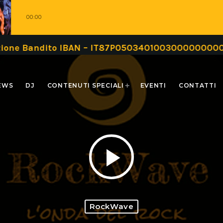
00:00
andito IBAN – IT87P0503401003000000000999 oppur
EWS
DJ
CONTENUTI SPECIALI
EVENTI
CONTATTI
play_arrow
RockWave