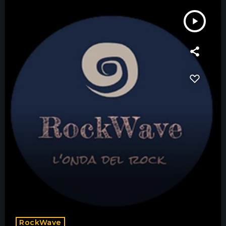
play_arrow
RockWave