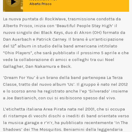
play_arrow
Alberto Prisco
La nuova puntata di RockWave, trasmissione condotta da
Alberto Prisco, inizia con ‘Beautiful People Stay High’ il
nuovo singolo dei Black Keys, duo di Akron (OH) formato da
Dan Auerbach e Patrick Carney. Il brano è un’anticipazione
del 12° album in studio della band americana intitolato
“Ohio Players”, che sarà pubblicato il prossimo 5 aprile e che
vede la collaborazione di amici e colleghi tra cui Noel
Gallagher, Dan Nakamura e Beck.
‘Dream For You’ è un brano della band partenopea La Terza
Classe, tratto dal nuovo album ‘Us’. Il gruppo è nato nel 2012
e lo scorso anno ha registrato anche l’ep ‘Silverado’ insieme
a Joe Bastianich, con cui si esibiscono spesso dal vivo.
L’etichetta italiana Area Pirata nata nel 2001, che si occupa
di ristampe di vecchi dischi o inediti di band orientate verso
la musica garage e r’n’r, ha pubblicato recentemente ‘In The
Shadows’ dei The Mosquitos. Beniamini della leggendaria