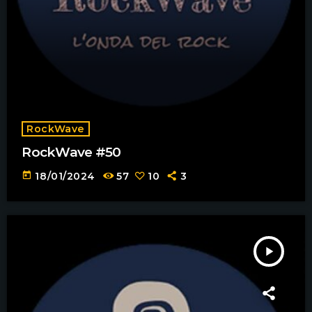
RockWave
RockWave #50
today
18/01/2024
57
10
3
play_arrow