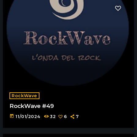
RockWave
RockWave #49
today
11/01/2024
32
6
7