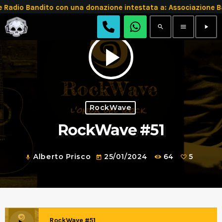
Radio Bandito con una donazione intestata a: Associazione
search
menu
play_arrow
play_arrow
RockWave
RockWave #51
Alberto Prisco
25/01/2024
64
5
mic
today
RockWave #51