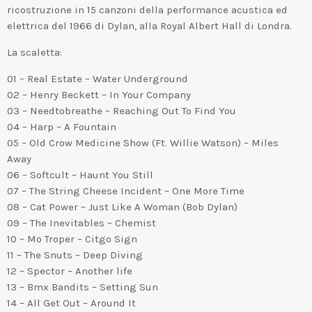
ricostruzione in 15 canzoni della performance acustica ed
elettrica del 1966 di Dylan, alla Royal Albert Hall di Londra.
La scaletta:
01 – Real Estate – Water Underground
02 – Henry Beckett – In Your Company
03 – Needtobreathe – Reaching Out To Find You
04 – Harp – A Fountain
05 – Old Crow Medicine Show (Ft. Willie Watson) – Miles
Away
06 – Softcult – Haunt You Still
07 – The String Cheese Incident – One More Time
08 – Cat Power – Just Like A Woman (Bob Dylan)
09 – The Inevitables – Chemist
10 – Mo Troper – Citgo Sign
11 – The Snuts – Deep Diving
12 – Spector – Another life
13 – Bmx Bandits – Setting Sun
14 – All Get Out – Around It