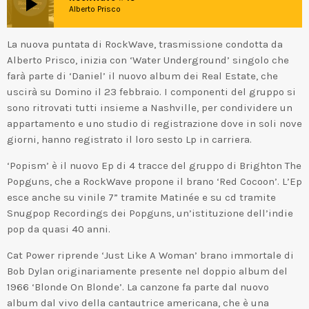
play_arrow
Alberto Prisco
La nuova puntata di RockWave, trasmissione condotta da
Alberto Prisco, inizia con ‘Water Underground’ singolo che
farà parte di ‘Daniel’ il nuovo album dei Real Estate, che
uscirà su Domino il 23 febbraio. I componenti del gruppo si
sono ritrovati tutti insieme a Nashville, per condividere un
appartamento e uno studio di registrazione dove in soli nove
giorni, hanno registrato il loro sesto Lp in carriera.
‘Popism’ è il nuovo Ep di 4 tracce del gruppo di Brighton The
Popguns, che a RockWave propone il brano ‘Red Cocoon’. L’Ep
esce anche su vinile 7” tramite Matinée e su cd tramite
Snugpop Recordings dei Popguns, un’istituzione dell’indie
pop da quasi 40 anni.
Cat Power riprende ‘Just Like A Woman’ brano immortale di
Bob Dylan originariamente presente nel doppio album del
1966 ‘Blonde On Blonde’. La canzone fa parte dal nuovo
album dal vivo della cantautrice americana, che è una