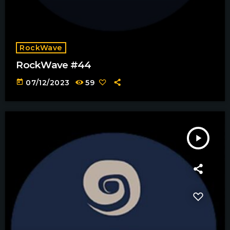
RockWave
RockWave #44
today
07/12/2023
59
play_arrow