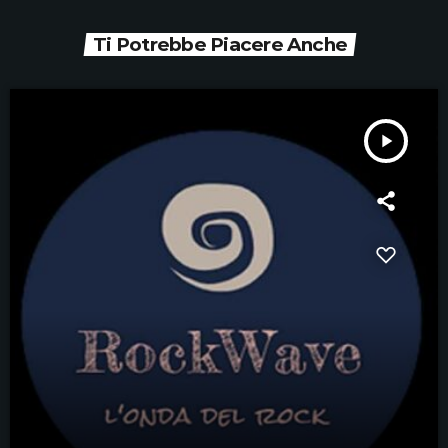
Ti Potrebbe Piacere Anche
play_arrow