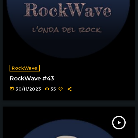
RockWave
RockWave #43
today
30/11/2023
55
play_arrow