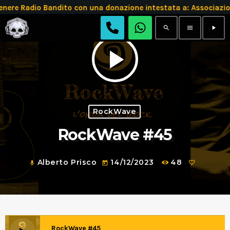
e Radio Bandito con una donazione intestata a: Associazio
search
menu
play_arrow
play_arrow
RockWave
RockWave #45
Alberto Prisco
14/12/2023
48
mic
today
RockWave #45