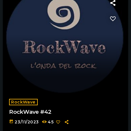
RockWave
RockWave #42
today
23/11/2023
45