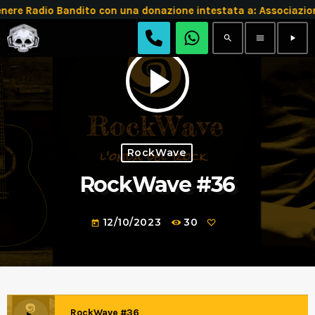
e Radio Bandito con una donazione intestata a: Associazio
search
menu
play_arrow
play_arrow
RockWave
RockWave #36
12/10/2023
30
today
RockWave #36