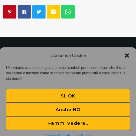
email
©2025
Associazione Bandito • CF 97882400019 •
Consenso Cookie
Privacy Policy
•
Cookie Policy (UE)
• Protocollo
Utilizziamo una tecnologia chiamata "cookie" per essere sicuri che il sito
sia carino e funzioni come si conviene: niente pubblicità o cose losche. Ti
SIAE 7425
sta bene?
Si, OK
Anche NO
Fammi Vedere..
The Pulse of the Dead
play_arrow
keyboard_arrow_right
Cookie Policy
Privacy Policy