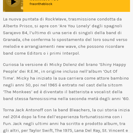
play_arrow
fraontheblock
La nuova puntata di RockWave, trasmissione condotta da
Alberto Prisco, si apre con ‘Are You Lonely’ degli spagnoli
Sarajevo 84, l’ultimo di una serie di singoli della band di
Granada, che conferma lo spostamento del loro sound verso
melodie e arrangiamenti new wave, che possono ricordare
band come Editors o i primi Interpol.
Curiosa la versione di Micky Dolenz del brano ‘Shiny Happy
People’ dei R.E.M., in origine incluso nell’album ‘Out Of
Time’. Micky ha iniziato la sua carriera come attore bambino
negli anni 50, poi nel 1965 è entrato nel cast della sitcom
‘The Monkees’ ed è diventato il batterista e vocalist della
band stessa famosissima nella seconda metà degli anni ’60.
Torna Jack Antonoff con la band Bleachers, la cui storia inizia
nel 2014 dopo la fine dell’esperienza fortunatissima con i
Fun. Jack negli ultimi anni ha scritto e prodotto album, tra
gli altri, per Taylor Swift, The 1975, Lana Del Ray, St. Vincent e