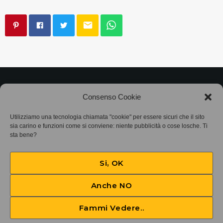
email
©2025
Associazione Bandito • CF 97882400019 •
Consenso Cookie
Privacy Policy
•
Cookie Policy (UE)
• Protocollo
Utilizziamo una tecnologia chiamata "cookie" per essere sicuri che il sito
sia carino e funzioni come si conviene: niente pubblicità o cose losche. Ti
SIAE 7425
sta bene?
Si, OK
Anche NO
Fammi Vedere..
Battleline