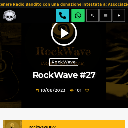
enere Radio Bandito con una donazione intestata a: Associ
search
menu
play_arrow
play_arrow
RockWave
RockWave #27
10/08/2023
101
today
RockWave #27