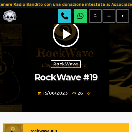
enere Radio Bandito con una donazione intestata a: Associ
search
menu
play_arrow
play_arrow
RockWave
RockWave #19
15/06/2023
26
today
RockWave #19