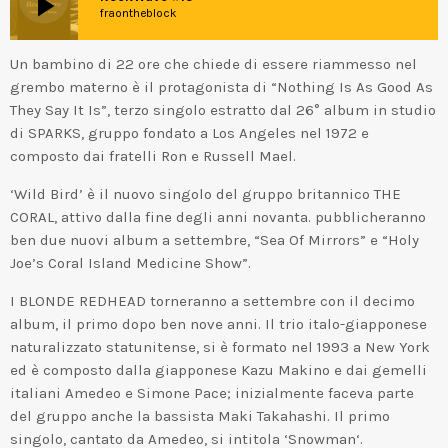
play_arrow
fraontheblock
Un bambino di 22 ore che chiede di essere riammesso nel
grembo materno è il protagonista di “Nothing Is As Good As
They Say It Is”, terzo singolo estratto dal 26° album in studio
di SPARKS, gruppo fondato a Los Angeles nel 1972 e
composto dai fratelli Ron e Russell Mael.
‘Wild Bird’ è il nuovo singolo del gruppo britannico THE
CORAL, attivo dalla fine degli anni novanta. pubblicheranno
ben due nuovi album a settembre, “Sea Of Mirrors” e “Holy
Joe’s Coral Island Medicine Show”.
I BLONDE REDHEAD torneranno a settembre con il decimo
album, il primo dopo ben nove anni. Il trio italo-giapponese
naturalizzato statunitense, si è formato nel 1993 a New York
ed è composto dalla giapponese Kazu Makino e dai gemelli
italiani Amedeo e Simone Pace; inizialmente faceva parte
del gruppo anche la bassista Maki Takahashi. Il primo
singolo, cantato da Amedeo, si intitola ‘Snowman‘.