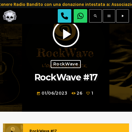
tenere Radio Bandito con una donazione intestata a: Associ
search
menu
play_arrow
play_arrow
RockWave
RockWave #17
01/06/2023
26
1
today
RockWave #17