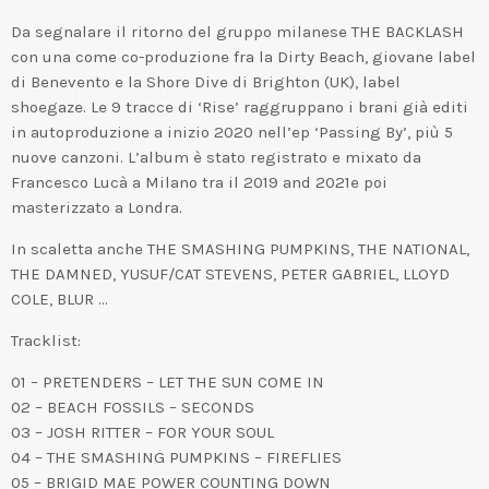
Da segnalare il ritorno del gruppo milanese THE BACKLASH
con una come co-produzione fra la Dirty Beach, giovane label
di Benevento e la Shore Dive di Brighton (UK), label
shoegaze. Le 9 tracce di ‘Rise’ raggruppano i brani già editi
in autoproduzione a inizio 2020 nell’ep ‘Passing By’, più 5
nuove canzoni. L’album è stato registrato e mixato da
Francesco Lucà a Milano tra il 2019 and 2021e poi
masterizzato a Londra.
In scaletta anche THE SMASHING PUMPKINS, THE NATIONAL,
THE DAMNED, YUSUF/CAT STEVENS, PETER GABRIEL, LLOYD
COLE, BLUR …
Tracklist:
01 – PRETENDERS – LET THE SUN COME IN
02 – BEACH FOSSILS – SECONDS
03 – JOSH RITTER – FOR YOUR SOUL
04 – THE SMASHING PUMPKINS – FIREFLIES
05 – BRIGID MAE POWER COUNTING DOWN