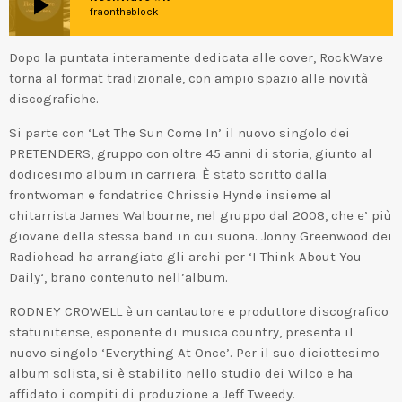
play_arrow
fraontheblock
Dopo la puntata interamente dedicata alle cover, RockWave
torna al format tradizionale, con ampio spazio alle novità
discografiche.
Si parte con ‘Let The Sun Come In’ il nuovo singolo dei
PRETENDERS, gruppo con oltre 45 anni di storia, giunto al
dodicesimo album in carriera. È stato scritto dalla
frontwoman e fondatrice Chrissie Hynde insieme al
chitarrista James Walbourne, nel gruppo dal 2008, che e’ più
giovane della stessa band in cui suona. Jonny Greenwood dei
Radiohead ha arrangiato gli archi per ‘I Think About You
Daily‘, brano contenuto nell’album.
RODNEY CROWELL è un cantautore e produttore discografico
statunitense, esponente di musica country, presenta il
nuovo singolo ‘Everything At Once’. Per il suo diciottesimo
album solista, si è stabilito nello studio dei Wilco e ha
affidato i compiti di produzione a Jeff Tweedy.