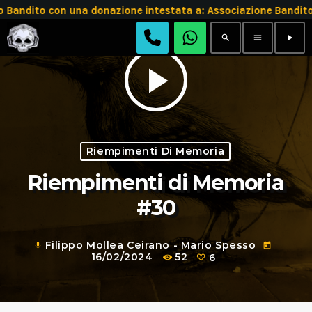
andito con una donazione intestata a: Associazione Bandit
search
menu
play_arrow
play_arrow
Riempimenti Di Memoria
Riempimenti di Memoria
#30
Filippo Mollea Ceirano - Mario Spesso
mic
today
16/02/2024
52
6