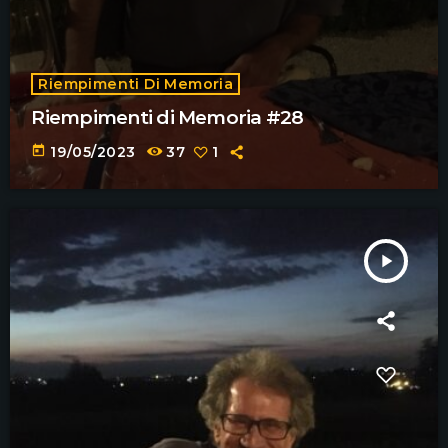
Riempimenti Di Memoria
Riempimenti di Memoria #28
today
19/05/2023
37
1
play_arrow