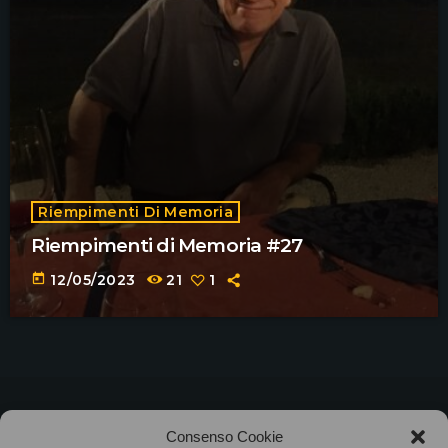
Riempimenti Di Memoria
Riempimenti di Memoria #27
today
12/05/2023
21
1
©2025
Associazione Bandito • CF 97882400019 •
Consenso Cookie