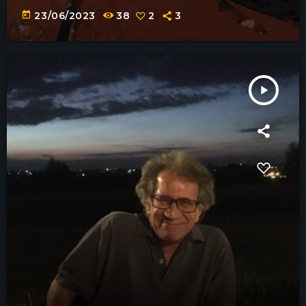
today
23/06/2023
38
2
3
play_arrow