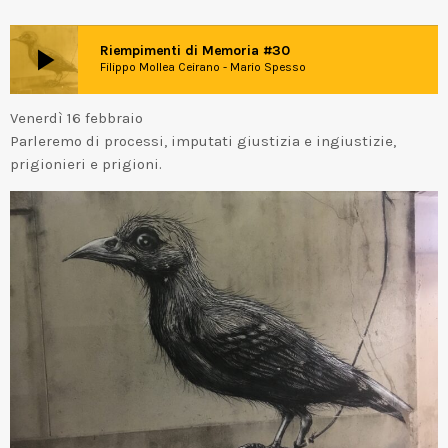
play_arrow
Riempimenti di Memoria #30
Filippo Mollea Ceirano - Mario Spesso
Venerdì 16 febbraio
Parleremo di processi, imputati giustizia e ingiustizie,
prigionieri e prigioni.