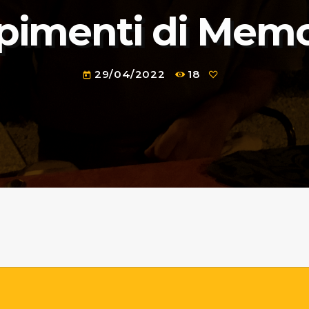
imenti di Memo
29/04/2022
18
today