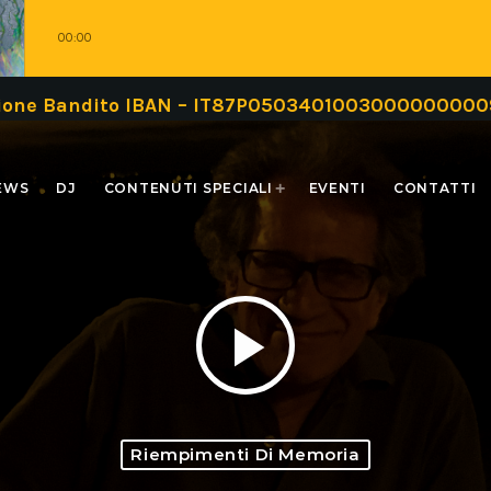
00:00
dito IBAN – IT87P0503401003000000000999 oppure
EWS
DJ
CONTENUTI SPECIALI
EVENTI
CONTATTI
play_arrow
Riempimenti Di Memoria