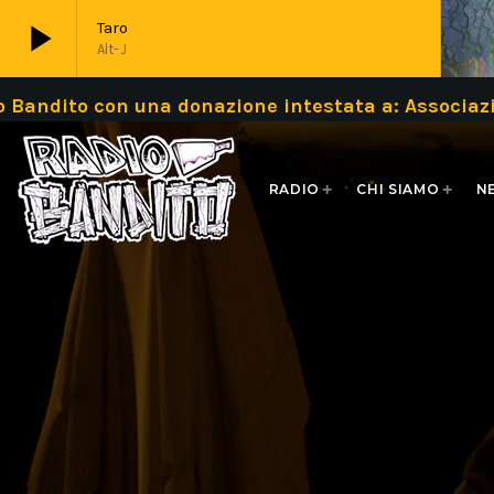
play_arrow
Taro
Alt-J
con una donazione intestata a: Associazione Ban
play_arrow
Live
RADIO
CHI SIAMO
N