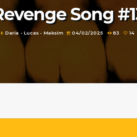
Revenge Song #1
Daria - Lucas - Maksim
04/02/2025
83
14
mic
today