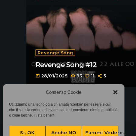
Revenge Song
Revenge Song #12
28/01/2025
93
11
5
today
Consenso Cookie
Utilizziamo una tecnologia chiamata "cookie" per essere sicuri
che il sito sia carino e funzioni come si conviene: niente pubblicità
o cose losche. Ti sta bene?
Si, OK
Anche NO
Fammi Vedere..