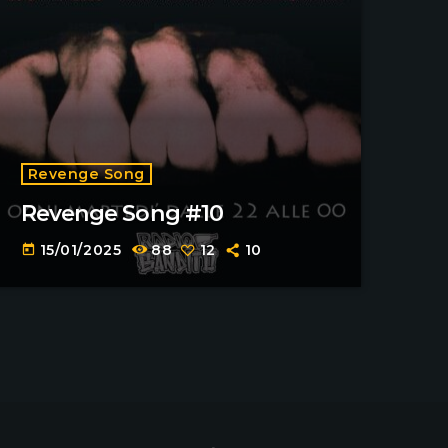
Revenge Song
Revenge Song #10
15/01/2025
88
12
10
today