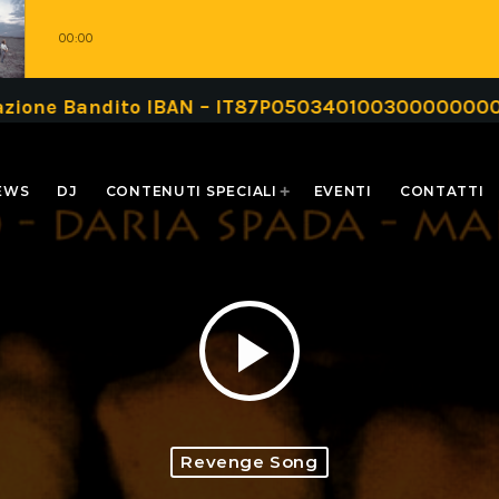
00:00
Bandito IBAN – IT87P0503401003000000000999 oppu
EWS
DJ
CONTENUTI SPECIALI
EVENTI
CONTATTI
play_arrow
Revenge Song