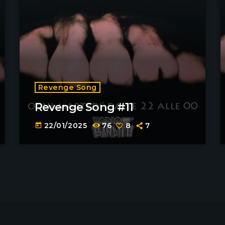
Revenge Song
Revenge Song #11
22/01/2025
76
8
7
today