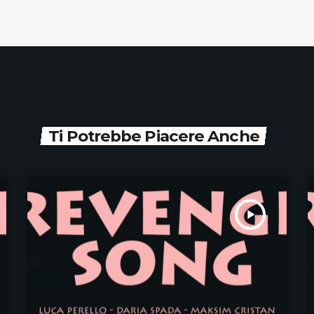
Ti Potrebbe Piacere Anche
play_arrow