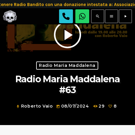
enere Radio Bandito con una donazione intestata a: Associ
search
menu
play_arrow
play_arrow
Radio Maria Maddalena
Radio Maria Maddalena
#63
Roberto Vaio
08/07/2024
29
8
mic
today