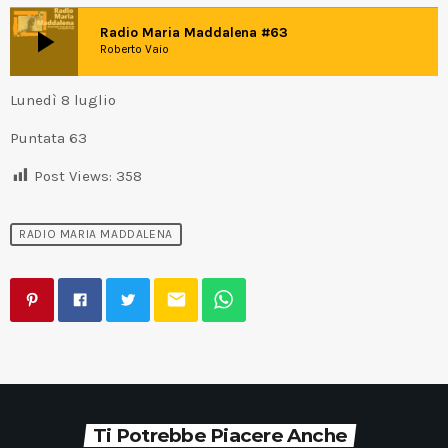
play_arrow
Radio Maria Maddalena #63
Roberto Vaio
Lunedì 8 luglio
Puntata 63
Post Views:
358
RADIO MARIA MADDALENA
email
Ti Potrebbe Piacere Anche