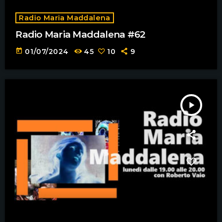
Radio Maria Maddalena
Radio Maria Maddalena #62
today
01/07/2024
45
10
9
play_arrow