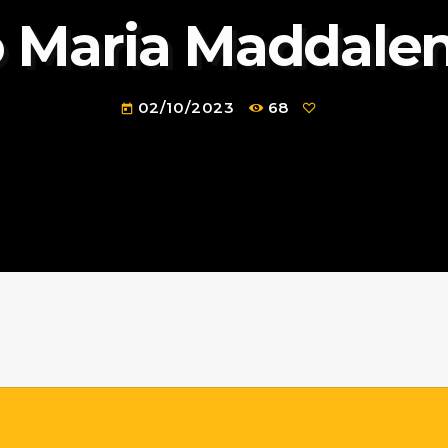
 Maria Maddale
02/10/2023
68
today