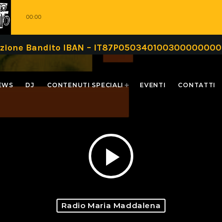
00:00
azione Bandito IBAN – IT87P05034010030000000009
EWS
DJ
CONTENUTI SPECIALI
EVENTI
CONTATTI
play_arrow
Radio Maria Maddalena