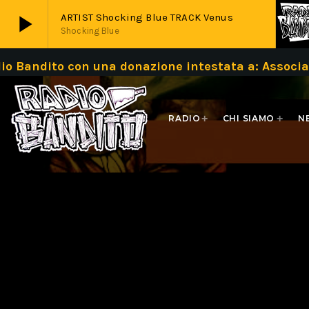
play_arrow
ARTIST Shocking Blue TRACK Venus
Shocking Blue
 Bandito con una donazione intestata a: Associ
play_arrow
Live
RADIO
CHI SIAMO
N