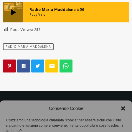
play_arrow
Radio Maria Maddalena #26
Roby Vaio
Post Views:
317
RADIO MARIA MADDALENA
email
©2025
Associazione Bandito • CF 97882400019 •
Consenso Cookie
Privacy Policy
•
Cookie Policy (UE)
• Protocollo
Utilizziamo una tecnologia chiamata "cookie" per essere sicuri che il sito
sia carino e funzioni come si conviene: niente pubblicità o cose losche. Ti
SIAE 7425
sta bene?