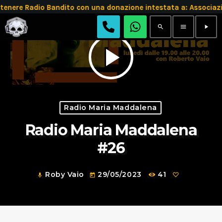
tenere Radio Bandito con una donazione intestata a: Assoc
search
menu
play_arrow
play_arrow
Radio Maria Maddalena
Radio Maria Maddalena
#26
Roby Vaio
29/05/2023
41
mic
today