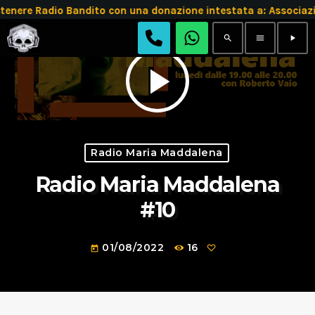
tenere Radio Bandito con una donazione intestata a: Assoc
search
menu
play_arrow
play_arrow
Radio Maria Maddalena
Radio Maria Maddalena
#10
01/08/2022
16
today