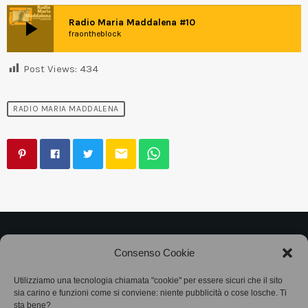
play_arrow
Radio Maria Maddalena #10
fraontheblock
Post Views:
434
RADIO MARIA MADDALENA
email
©2025
Associazione Bandito • CF 97882400019 •
Consenso Cookie
Privacy Policy
•
Cookie Policy (UE)
• Protocollo
Utilizziamo una tecnologia chiamata "cookie" per essere sicuri che il sito
sia carino e funzioni come si conviene: niente pubblicità o cose losche. Ti
SIAE 7425
sta bene?