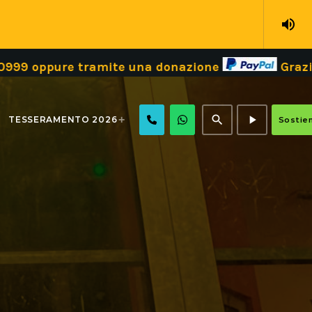
volume_up
 tramite una donazione
Grazie!
Dona il
search
play_arrow
TESSERAMENTO 2026
Sostien