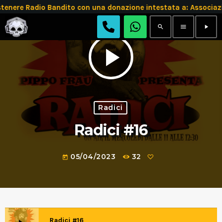
tenere Radio Bandito con una donazione intestata a: Assoc
search
menu
play_arrow
play_arrow
Radici
Radici #16
05/04/2023
32
today
Radici #16