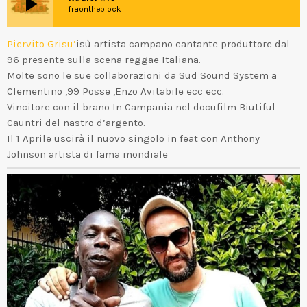
play_arrow
fraontheblock
Piervito Grisu’
isù artista campano cantante produttore dal
96 presente sulla scena reggae Italiana.
Molte sono le sue collaborazioni da Sud Sound System a
Clementino ,99 Posse ,Enzo Avitabile ecc ecc.
Vincitore con il brano In Campania nel docufilm Biutiful
Cauntri del nastro d’argento.
Il 1 Aprile uscirà il nuovo singolo in feat con Anthony
Johnson artista di fama mondiale