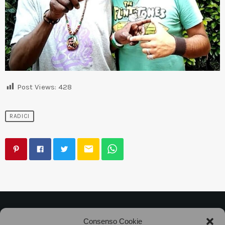
Post Views:
428
RADICI
email
©2025
Associazione Bandito • CF 97882400019 •
Consenso Cookie