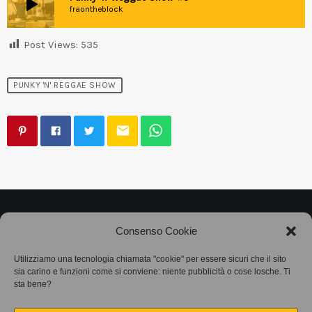
play_arrow
fraontheblock
Post Views:
535
PUNKY 'N' REGGAE SHOW
email
©2025
Associazione Bandito • CF 97882400019 •
Consenso Cookie
Privacy Policy
•
Cookie Policy (UE)
• Protocollo
Utilizziamo una tecnologia chiamata "cookie" per essere sicuri che il sito
sia carino e funzioni come si conviene: niente pubblicità o cose losche. Ti
SIAE 7425
sta bene?