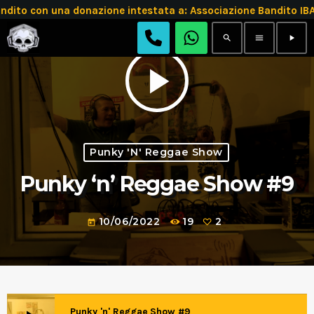
andito con una donazione intestata a: Associazione Bandit
search
menu
play_arrow
play_arrow
Punky 'n' Reggae Show
Punky ‘n’ Reggae Show #9
10/06/2022
19
2
today
Punky 'n' Reggae Show #9