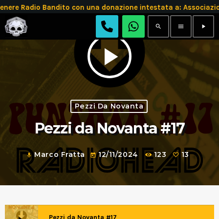
 Radio Bandito con una donazione intestata a: Associazion
search
menu
play_arrow
play_arrow
Pezzi Da Novanta
Pezzi da Novanta #17
Marco Fratta
12/11/2024
123
13
mic
today
Pezzi da Novanta #17