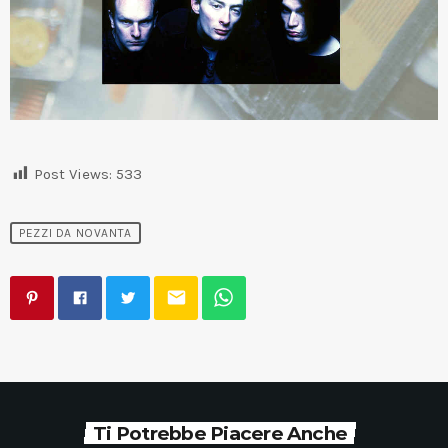
Post Views:
533
PEZZI DA NOVANTA
email
Ti Potrebbe Piacere Anche