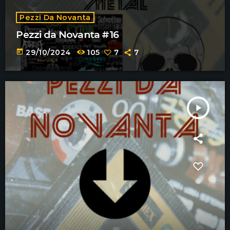
Pezzi Da Novanta
Pezzi da Novanta #16
today
29/10/2024
105
7
7
play_arrow