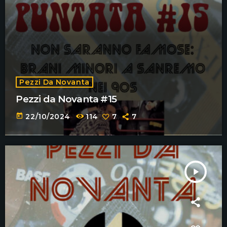
Pezzi Da Novanta
Pezzi da Novanta #15
today
22/10/2024
114
7
7
play_arrow