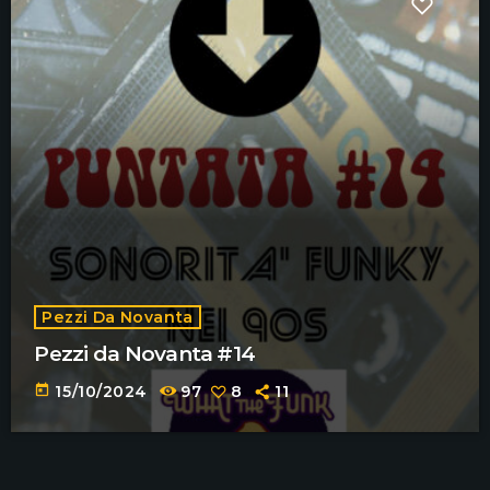
Pezzi Da Novanta
Pezzi da Novanta #14
today
15/10/2024
97
8
11