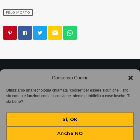
PELO MORTO
email
©2025
Associazione Bandito • CF 97882400019 •
Consenso Cookie
Privacy Policy
•
Cookie Policy (UE)
• Protocollo
Utilizziamo una tecnologia chiamata "cookie" per essere sicuri che il sito
sia carino e funzioni come si conviene: niente pubblicità o cose losche. Ti
sta bene?
SIAE 7425
Si, OK
Anche NO