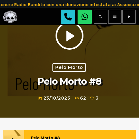
enere Radio Bandito con una donazione intestata a: Associ
search
menu
play_arrow
play_arrow
Pelo Morto
Pelo Morto #8
23/10/2023
62
3
today
Pelo Morto #8