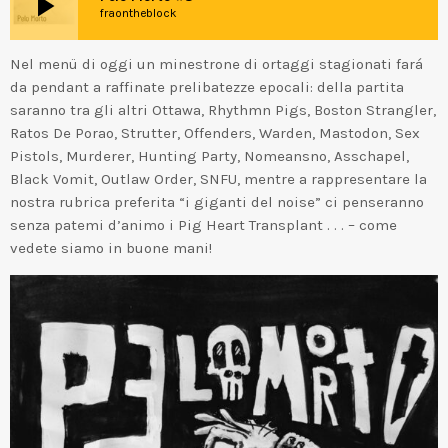
play_arrow
fraontheblock
Nel menü di oggi un minestrone di ortaggi stagionati fará
da pendant a raffinate prelibatezze epocali: della partita
saranno tra gli altri Ottawa, Rhythmn Pigs, Boston Strangler,
Ratos De Porao, Strutter, Offenders, Warden, Mastodon, Sex
Pistols, Murderer, Hunting Party, Nomeansno, Asschapel,
Black Vomit, Outlaw Order, SNFU, mentre a rappresentare la
nostra rubrica preferita “i giganti del noise” ci penseranno
senza patemi d’animo i Pig Heart Transplant . . . – come
vedete siamo in buone mani!