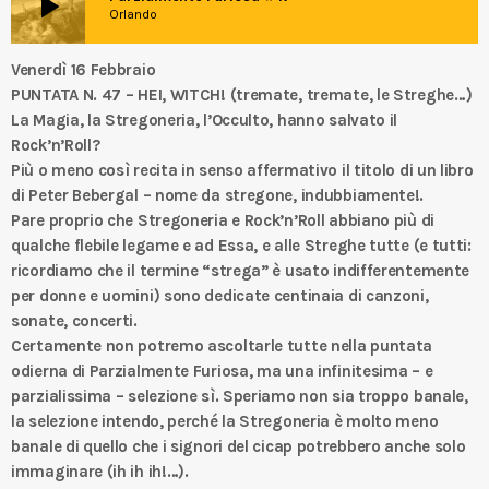
play_arrow
Orlando
Venerdì 16 Febbraio
PUNTATA N. 47 – HEI, WITCH! (tremate, tremate, le Streghe…)
La Magia, la Stregoneria, l’Occulto, hanno salvato il
Rock’n’Roll?
Più o meno così recita in senso affermativo il titolo di un libro
di Peter Bebergal – nome da stregone, indubbiamente!.
Pare proprio che Stregoneria e Rock’n’Roll abbiano più di
qualche flebile legame e ad Essa, e alle Streghe tutte (e tutti:
ricordiamo che il termine “strega” è usato indifferentemente
per donne e uomini) sono dedicate centinaia di canzoni,
sonate, concerti.
Certamente non potremo ascoltarle tutte nella puntata
odierna di Parzialmente Furiosa, ma una infinitesima – e
parzialissima – selezione sì. Speriamo non sia troppo banale,
la selezione intendo, perché la Stregoneria è molto meno
banale di quello che i signori del cicap potrebbero anche solo
immaginare (ih ih ih!…).