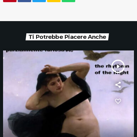
Ti Potrebbe Piacere Anche
play_arrow