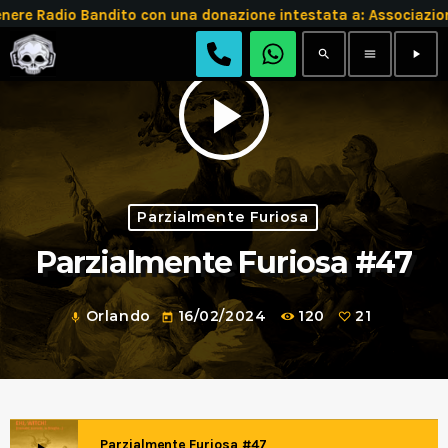
 Radio Bandito con una donazione intestata a: Associazion
search
menu
play_arrow
play_arrow
Parzialmente Furiosa
Parzialmente Furiosa #47
Orlando
16/02/2024
120
21
mic
today
Parzialmente Furiosa #47