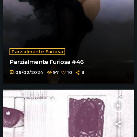
Parzialmente Furiosa
Parzialmente Furiosa #46
today
09/02/2024
97
10
8
play_arrow