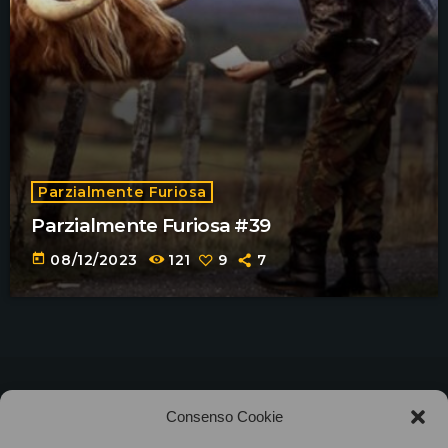
Parzialmente Furiosa
Parzialmente Furiosa #39
today
08/12/2023
121
9
7
©2025
Associazione Bandito • CF 97882400019 •
Consenso Cookie