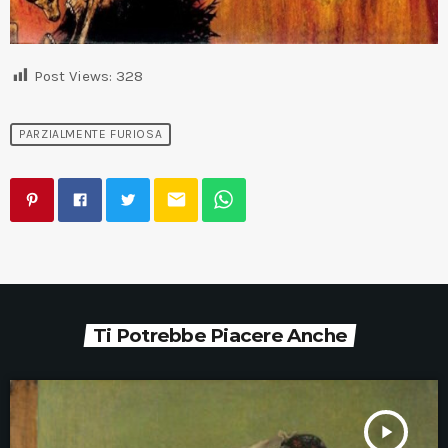
Post Views:
328
PARZIALMENTE FURIOSA
email
Ti Potrebbe Piacere Anche
play_arrow