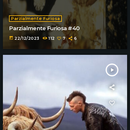
Parzialmente Furiosa
Parzialmente Furiosa #40
today
22/12/2023
112
7
6
play_arrow