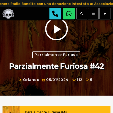
 Radio Bandito con una donazione intestata a: Associazion
search
menu
play_arrow
play_arrow
Parzialmente Furiosa
Parzialmente Furiosa #42
Orlando
05/01/2024
112
5
mic
today
Parzialmente Furiosa #42