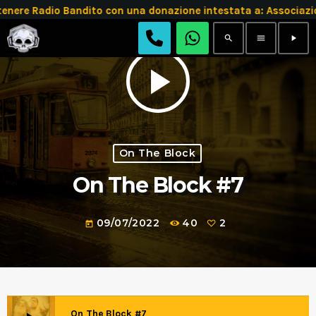
enere Radio Bandito con una donazione intestata a: Associ
search
menu
play_arrow
play_arrow
On The Block
On The Block #7
09/07/2022
40
2
today
On The Block #7