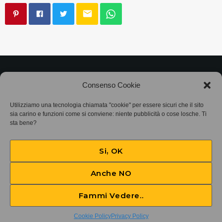
email
©2025
Associazione Bandito • CF 97882400019 •
Consenso Cookie
Privacy Policy
•
Cookie Policy (UE)
• Protocollo
Utilizziamo una tecnologia chiamata "cookie" per essere sicuri che il sito
sia carino e funzioni come si conviene: niente pubblicità o cose losche. Ti
sta bene?
SIAE 7425
Si, OK
Anche NO
Fammi Vedere..
Feel Like Shit… Deja‐Vu
play_arrow
keyboard_arrow_right
Cookie Policy
Privacy Policy
Suicidal Tendencies