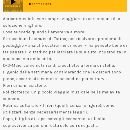
play_arrow
fraontheblock
Aereo-immobili: non sempre viaggiare in aereo-piano è lo
soluzione migliore.
Cosa succede quando l’amore va a more?
Strisce blu: il comune di Torino, per risolvere i problemi di
posteggio – anzichè costruirne di nuovi -, ha pensato bene di
far pagare il cittadino per lasciare la sua auto incustodita in
qualsiasi via della città.
D-D-Maio: come nutrirsi di crocchette a forma di stella.
Il genio della settimana: considerando che le carceri sono
piene, occorre attendere un secondino per entrarvi.
Fiori umani: esistono.
Poliziottesco: un piccolo viaggio musicale nella malavita
suonata.
Rubrica culturale – I libri (quelli senza le figure): come
utilizzarli senza necessariamente leggrli.
Papo, il figlio di Lapo: consigli economici utili alla
sopravvivenza per chi resta solo con uno jacht.