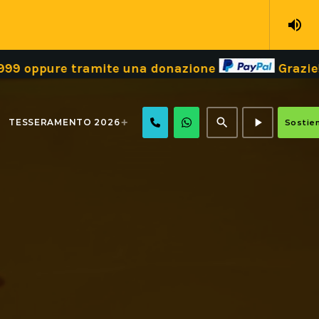
volume_up
mite una donazione
Grazie!
Dona il tuo
search
play_arrow
TESSERAMENTO 2026
Sostien