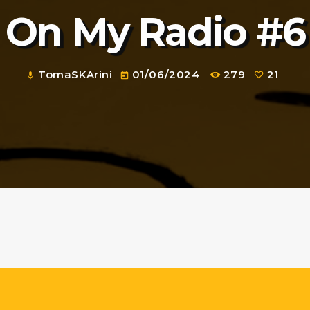
On My Radio #6
TomaSKArini
01/06/2024
279
21
mic
today