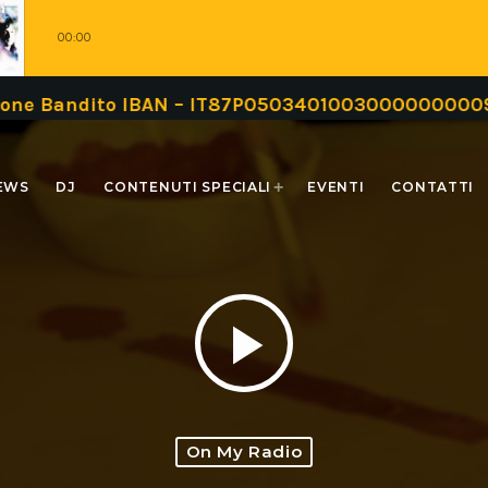
00:00
o IBAN – IT87P0503401003000000000999 oppure tra
EWS
DJ
CONTENUTI SPECIALI
EVENTI
CONTATTI
play_arrow
On My Radio