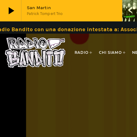
play_arrow
San Martin
Patrick Tompert Trio
io Bandito con una donazione intestata a: Assoc
play_arrow
Live
RADIO
CHI SIAMO
N