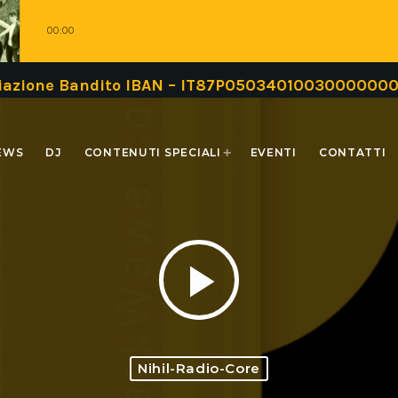
00:00
iazione Bandito IBAN – IT87P050340100300000000
EWS
DJ
CONTENUTI SPECIALI
EVENTI
CONTATTI
play_arrow
Nihil-Radio-Core