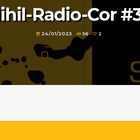
ihil-Radio-Cor #
24/01/2023
56
2
today