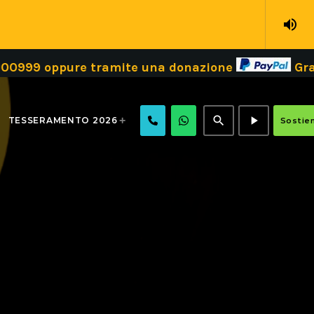
volume_up
0999 oppure tramite una donazione
Grazi
search
play_arrow
TESSERAMENTO 2026
Sostien