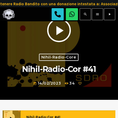
tenere Radio Bandito con una donazione intestata a: Assoc
search
menu
play_arrow
play_arrow
Nihil-Radio-Core
Nihil-Radio-Cor #41
14/02/2023
34
today
Nihil-Radio-Cor #41