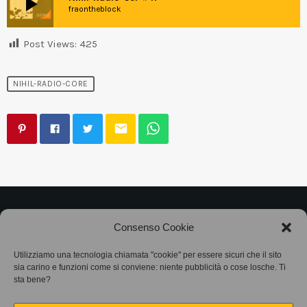
play_arrow
fraontheblock
Post Views:
425
NIHIL-RADIO-CORE
email
©2025
Associazione Bandito • CF 97882400019 •
Consenso Cookie
Privacy Policy
•
Cookie Policy (UE)
• Protocollo
Utilizziamo una tecnologia chiamata "cookie" per essere sicuri che il sito
sia carino e funzioni come si conviene: niente pubblicità o cose losche. Ti
SIAE 7425
sta bene?