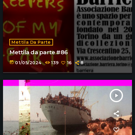
Mettila Da Parte
Mettila da parte #86
today
01/05/2024
139
16
8
play_arrow