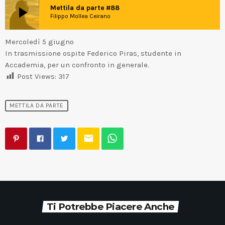
play_arrow
Mettila da parte #88
Filippo Mollea Ceirano
Mercoledì 5 giugno
In trasmissione ospite Federico Piras, studente in
Accademia, per un confronto in generale.
Post Views:
317
METTILA DA PARTE
email
Ti Potrebbe Piacere Anche