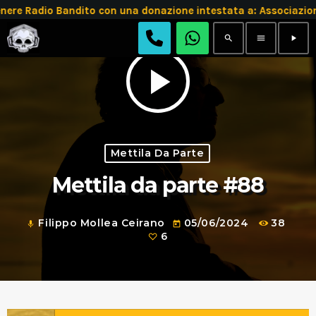
 Radio Bandito con una donazione intestata a: Associazion
search
menu
play_arrow
play_arrow
Mettila Da Parte
Mettila da parte #88
Filippo Mollea Ceirano
05/06/2024
38
mic
today
6