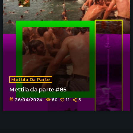
Mettila Da Parte
Mettila da parte #85
today
26/04/2024
60
11
5