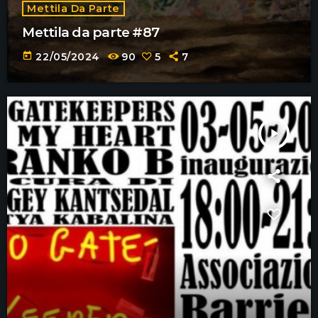
Mettila Da Parte
Mettila da parte #87
today
22/05/2024
90
5
7
play_arrow