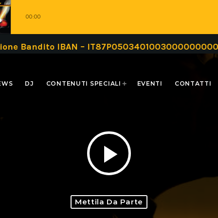
00:00
andito IBAN – IT87P0503401003000000000999 oppur
EWS
DJ
CONTENUTI SPECIALI
EVENTI
CONTATTI
play_arrow
Mettila Da Parte