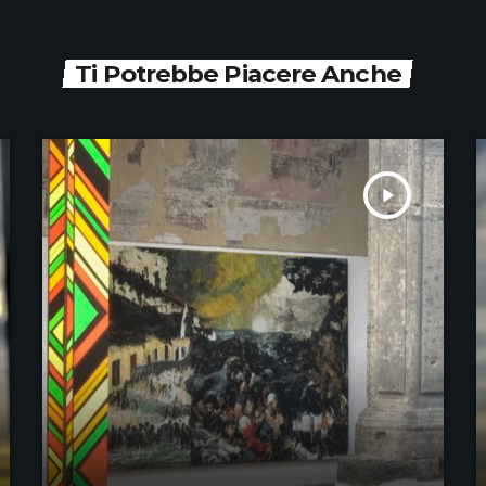
Ti Potrebbe Piacere Anche
play_arrow