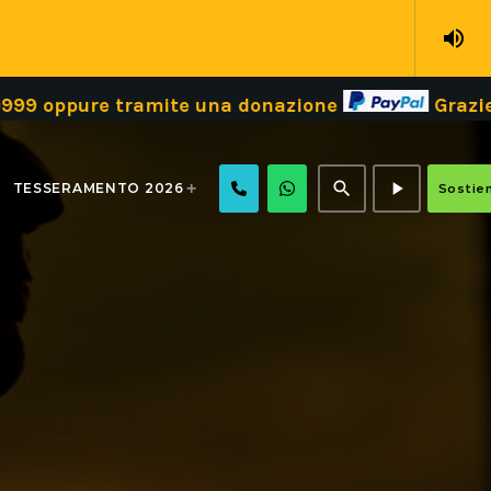
volume_up
e tramite una donazione
Grazie!
Dona i
search
play_arrow
TESSERAMENTO 2026
Sostien