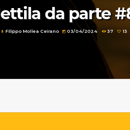
ettila da parte #
Filippo Mollea Ceirano
03/04/2024
37
13
mic
today