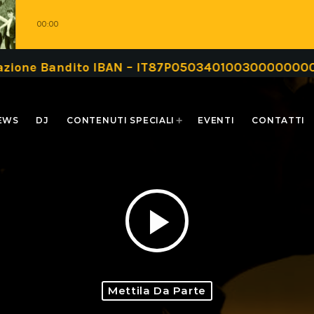
00:00
azione Bandito IBAN – IT87P0503401003000000000
EWS
DJ
CONTENUTI SPECIALI
EVENTI
CONTATTI
play_arrow
Mettila Da Parte