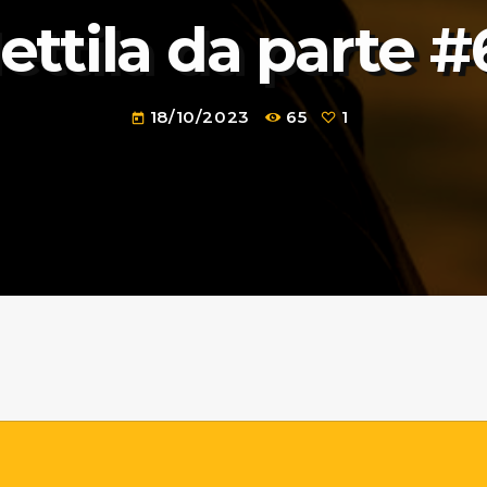
ettila da parte #
18/10/2023
65
1
today