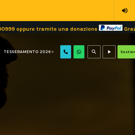
volume_up
999 oppure tramite una donazione
Grazie
search
play_arrow
TESSERAMENTO 2026
Sostien