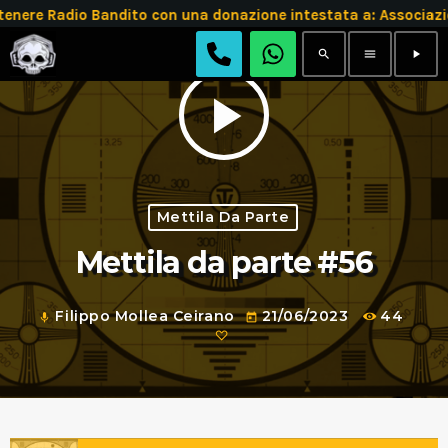
tenere Radio Bandito con una donazione intestata a: Assoc
search
menu
play_arrow
play_arrow
Mettila Da Parte
Mettila da parte #56
Filippo Mollea Ceirano
21/06/2023
44
mic
today