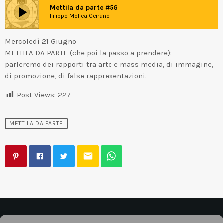
play_arrow
Mettila da parte #56
Filippo Mollea Ceirano
Mercoledì 21 Giugno
METTILA DA PARTE (che poi la passo a prendere):
parleremo dei rapporti tra arte e mass media, di immagine,
di promozione, di false rappresentazioni.
Post Views:
227
METTILA DA PARTE
email