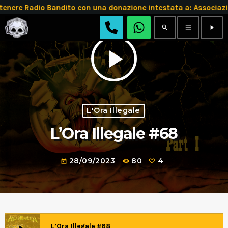
enere Radio Bandito con una donazione intestata a: Associ
search
menu
play_arrow
play_arrow
L'Ora Illegale
L’Ora Illegale #68
28/09/2023
80
4
today
L’Ora Illegale #68