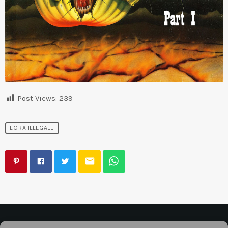
Post Views:
239
L'ORA ILLEGALE
email