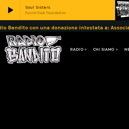
play_arrow
Soul Sisters
Fusion Funk Foundation
o Bandito con una donazione intestata a: Associ
play_arrow
Live
RADIO
CHI SIAMO
N