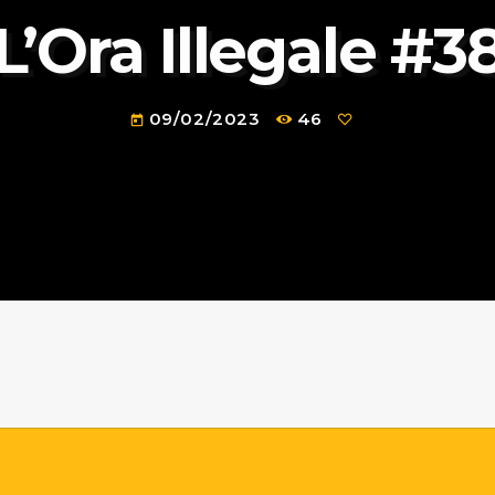
L’Ora Illegale #3
09/02/2023
46
today