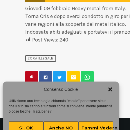
Giovedì 09 febbraio Heavy metal from Italy.
Torna Cris e dopo averci condotto in giro per
varie regioni alla scoperta del metal italico.
Indossate abiti adeguati e portatevi il pranzo
Post Views:
240
L'ORA ILLEGALE
email
Consenso Cookie
Utilizziamo una tecnologia chiamata "cookie" per essere sicuri
che il sito sia carino e funzioni come si conviene: niente pubblicità
o cose losche. Ti sta bene?
Si, OK
Anche NO
Fammi Vedere..