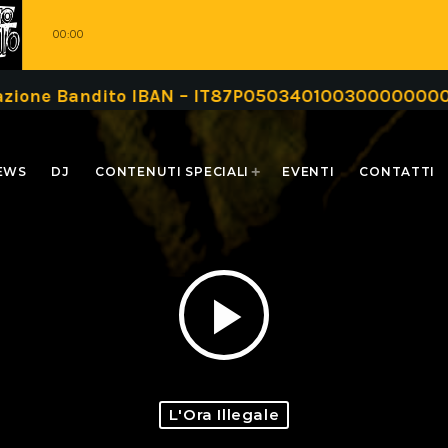
00:00
azione Bandito IBAN – IT87P0503401003000000000
EWS
DJ
CONTENUTI SPECIALI
EVENTI
CONTATTI
play_arrow
L'Ora Illegale