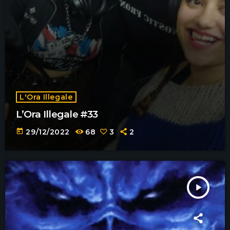
L'Ora Illegale
L’Ora Illegale #33
today
29/12/2022
68
3
2
play_arrow