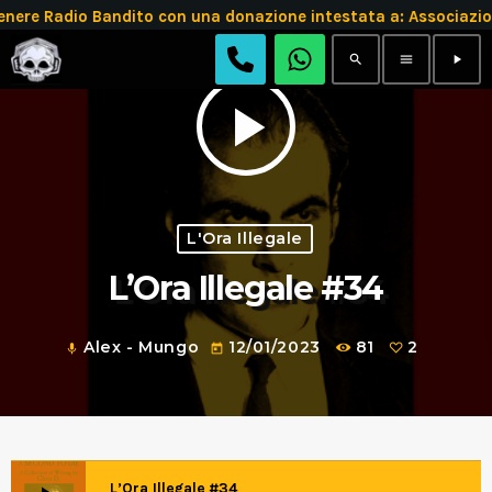
e Radio Bandito con una donazione intestata a: Associazio
search
menu
play_arrow
play_arrow
L'Ora Illegale
L’Ora Illegale #34
Alex - Mungo
12/01/2023
81
2
mic
today
L’Ora Illegale #34