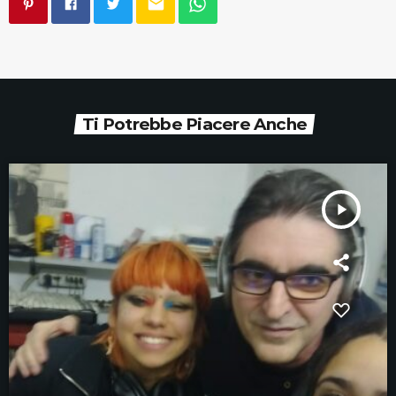
email
Ti Potrebbe Piacere Anche
play_arrow