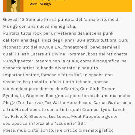
play_arrow
Alex - Mungo
Giovedì 12 Gennaio Prima puntata dell’anno e ritorno di
Mungo con una nuova monografia.
Puntata tutta rock per un veterano della scena punk
californiana degli inizi degli anni ’80 e attivo tutt’ora. Guru
riconosciuto del ROCK a L.A., fondatore di band seminali
quali i Flesh Eaters e i Divine Horsmen, boss dell’etichetta
Ruby/Upsetter Records con la quale, come discografico, ha
scoperto artisti e bands diventate in seguito
importantissime, famose e “di culto”. In epoche non
sospette ha prodotto infatti i primi dischi, spesso
suonandoci pure dentro, dei: Germs, Gun Club, Dream
Syndicate, Green on Red giusto per citarne alcune ma anche
Plugz (Tito Larriva), Tex & the Horseheads, Carlos Guitarlos e
altre. Ha collaborato con artisti quali Cramps, Lydia Lunch,
Tav Falco, X, Blasters, Los Lobos, Meat Puppets e gente
sociopatica in forza alla “scuderia” SST.
Poeta, musicista, scrittore e critico cinematografico