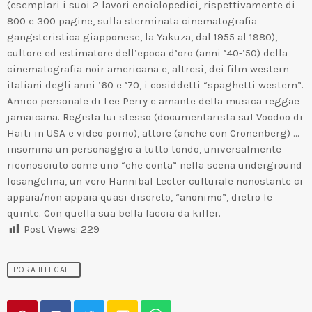
(esemplari i suoi 2 lavori enciclopedici, rispettivamente di
800 e 300 pagine, sulla sterminata cinematografia
gangsteristica giapponese, la Yakuza, dal 1955 al 1980),
cultore ed estimatore dell’epoca d’oro (anni ’40-’50) della
cinematografia noir americana e, altresì, dei film western
italiani degli anni ’60 e ’70, i cosiddetti “spaghetti western”.
Amico personale di Lee Perry e amante della musica reggae
jamaicana. Regista lui stesso (documentarista sul Voodoo di
Haiti in USA e video porno), attore (anche con Cronenberg) …
insomma un personaggio a tutto tondo, universalmente
riconosciuto come uno “che conta” nella scena underground
losangelina, un vero Hannibal Lecter culturale nonostante ci
appaia/non appaia quasi discreto, “anonimo”, dietro le
quinte. Con quella sua bella faccia da killer.
Post Views:
229
L'ORA ILLEGALE