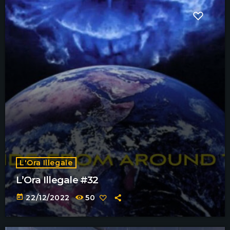
L'Ora Illegale
L’Ora Illegale #32
today
22/12/2022
50