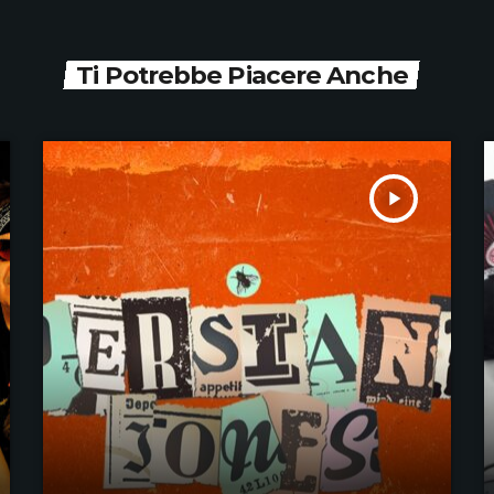
Ti Potrebbe Piacere Anche
play_arrow