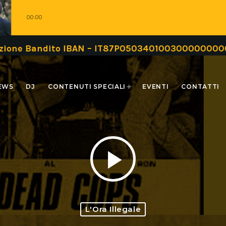
00:00
ndito IBAN – IT87P0503401003000000000999 oppure
EWS
DJ
CONTENUTI SPECIALI
EVENTI
CONTATTI
play_arrow
L'Ora Illegale