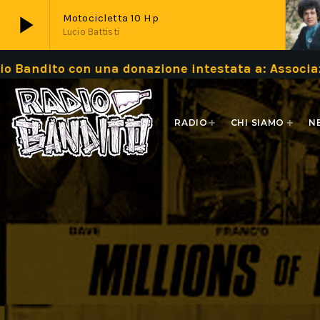
play_arrow
Motocicletta 10 Hp
Lucio Battisti
con una donazione intestata a: Associazione Ba
play_arrow
Live
RADIO
CHI SIAMO
N