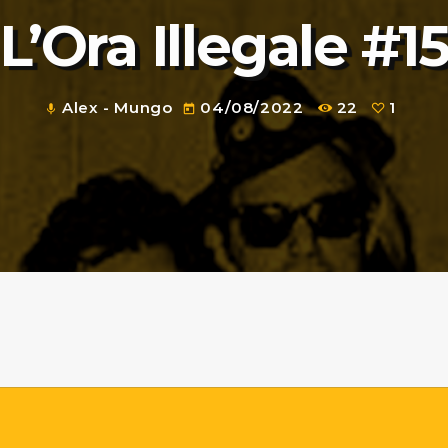
L’Ora Illegale #1
Alex - Mungo
04/08/2022
22
1
mic
today