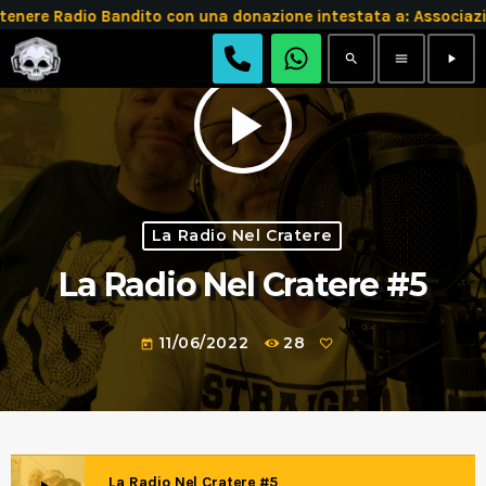
tenere Radio Bandito con una donazione intestata a: Assoc
search
menu
play_arrow
play_arrow
La Radio Nel Cratere
La Radio Nel Cratere #5
11/06/2022
28
today
La Radio Nel Cratere #5