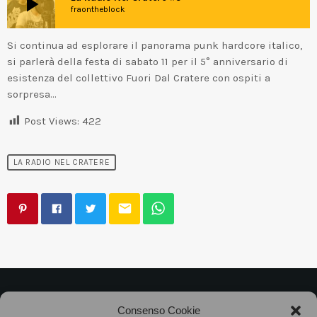
play_arrow
fraontheblock
Si continua ad esplorare il panorama punk hardcore italico,
si parlerà della festa di sabato 11 per il 5° anniversario di
esistenza del collettivo Fuori Dal Cratere con ospiti a
sorpresa…
Post Views:
422
LA RADIO NEL CRATERE
email
©2025
Associazione Bandito • CF 97882400019 •
Consenso Cookie