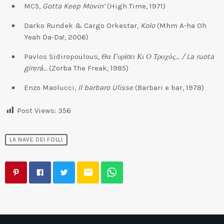
MC5,
Gotta Keep Movin’
(High Time, 1971)
Darko Rundek & Cargo Orkestar,
Kolo
(Mhm A-ha Oh
Yeah Da-Da!, 2006)
Pavlos Sidiropoulous,
Θα Γυρίσει Κι Ο Τροχός… / La ruota
girerà…
(Zorba The Freak, 1985)
Enzo Maolucci,
Il barbaro Ulisse
(Barbari e bar, 1978)
Post Views:
356
LA NAVE DEI FOLLI
email