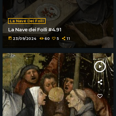
La Nave Dei Folli
La Nave dei Folli #4.91
today
23/09/2024
60
5
11
play_arrow