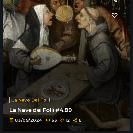
La Nave Dei Folli
La Nave dei Folli #4.89
today
03/09/2024
63
12
8