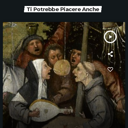
Ti Potrebbe Piacere Anche
play_arrow