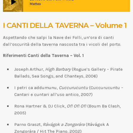
play_arrow
Matteo
I CANTI DELLA TAVERNA – Volume 1
Aspettando che salpi la Nave dei Folli, un’ora di canti
dall’oscurità della taverna nascosta tra i vicoli del porto.
Riferimenti Canti della Taverna – Vol. 1
Joseph Arthur,
High Barbary
(Rogue’s Gallery – Pirate
Ballads, Sea Songs, and Chanteys, 2006)
I petri ca addumunu,
Cuccurucuntu
(Cuccurucuntu –
Cantari e cuntari all’uso antico, 2007)
Rona Hartner & DJ Click,
Of! Of! Of!
(Boum Ba Clash,
2005)
Parno Graszt,
Rávágok a Zongorára
(Rávágok A
Zongorára / Hit The Piano, 2002)