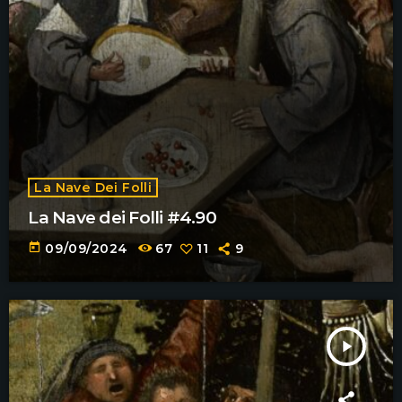
La Nave Dei Folli
La Nave dei Folli #4.90
today
09/09/2024
67
11
9
play_arrow