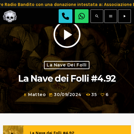
adio Bandito con una donazione intestata a: Associazione 
search
menu
play_arrow
play_arrow
La Nave Dei Folli
La Nave dei Folli #4.92
Matteo
30/09/2024
35
6
mic
today
La Nave dei Folli #4.92