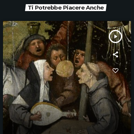
Ti Potrebbe Piacere Anche
play_arrow