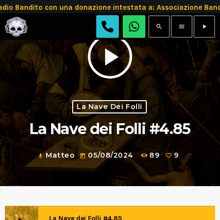
 Bandito con una donazione intestata a: Associazione Band
search
menu
play_arrow
play_arrow
La Nave Dei Folli
La Nave dei Folli #4.85
Matteo
05/08/2024
89
9
mic
today
La Nave dei Folli #4.85