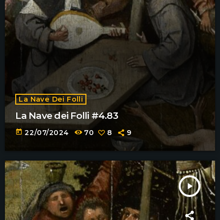
La Nave Dei Folli
La Nave dei Folli #4.83
today
22/07/2024
70
8
9
play_arrow