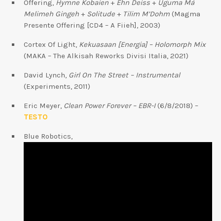
Offering,
Hymne Kobaien
+
Ehn Deiss
+
Uguma Mà
Melimeh Gingeh
+
Solitude
+
Tilim M’Dohm
(Magma
Presente Offering [CD4 – A Fiieh], 2003)
Cortex Of Light,
Kekuasaan [Energia] – Holomorph Mix
(MAKA – The Alkisah Reworks Divisi Italia, 2021)
David Lynch,
Girl On The Street – Instrumental
(Experiments, 2011)
Eric Meyer,
Clean Power Forever – EBR-I
(6/8/2018) –
TESTO
Blue Robotics
,