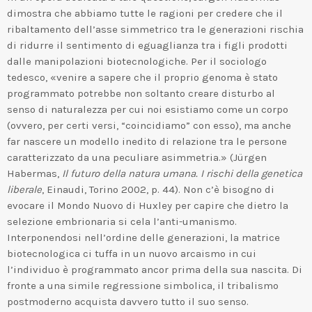
dimostra che abbiamo tutte le ragioni per credere che il
ribaltamento dell’asse simmetrico tra le generazioni rischia
di ridurre il sentimento di eguaglianza tra i figli prodotti
dalle manipolazioni biotecnologiche. Per il sociologo
tedesco, «venire a sapere che il proprio genoma è stato
programmato potrebbe non soltanto creare disturbo al
senso di naturalezza per cui noi esistiamo come un corpo
(ovvero, per certi versi, “coincidiamo” con esso), ma anche
far nascere un modello inedito di relazione tra le persone
caratterizzato da una peculiare asimmetria.» (Jürgen
Habermas,
Il futuro della natura umana. I rischi della genetica
liberale
, Einaudi, Torino 2002, p. 44). Non c’è bisogno di
evocare il Mondo Nuovo di Huxley per capire che dietro la
selezione embrionaria si cela l’anti-umanismo.
Interponendosi nell’ordine delle generazioni, la matrice
biotecnologica ci tuffa in un nuovo arcaismo in cui
l’individuo è programmato ancor prima della sua nascita. Di
fronte a una simile regressione simbolica, il tribalismo
postmoderno acquista davvero tutto il suo senso.