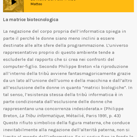
play_arrow
Matteo
La matrice biotecnologica
La negazione del corpo propria dell’informatica spiega in
parte il perché le donne siano meno inclini a essere
destinate alle alte sfere della programmazione. L’universo
rappresentativo proprio di questo ambiente tende a
escluderle dal rapporto che si crea nei confronti del
computer-figlio. Secondo Philippe Breton «la riproduzione
all’interno della tribù avviene fantasmagoricamente grazie
da un lato all’unione dell’uomo e della macchina e dall’altro
all’esclusione delle donne in quanto “matrici biologiche”. In
tal senso, l’esistenza stessa della tribù informatica è in
parte condizionata dall’esclusione delle donne che
rappresentano una concorrenza indesiderata.» (Philippe
Breton,
La Tribu informatique
, Métailié, Paris 1991, p. 43)
Questo rifiuto simbolico della figura materna, che conduce
inevitabilmente alla negazione dell’alterità paterna, non si
limita al mondo dell’informatica. Se si segue fino in fondo la