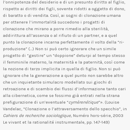
l’onnipotenza del desiderio e di un presunto diritto al figlio,
rispetto ai diritti dei figli, sovente ridotti a oggetto di dono,
di baratto o di vendita. Così, ai sogni di clonazione umana
per ottenere l’immortalità succedono i progetti di
clonazione che mirano a porre rimedio alla sterilità,
addirittura all’assenza o al rifiuto di un partner, e a quel
punto la clonazione incarna perfettamente il volto della “ri-
produzione” (…) Non si può certo ignorare che un simile
progetto di “gestire” un “doppione” deturpi al tempo stesso
il femminile materno, la maternità e la paternità, così come
la nozione di terzo implicita in quella di figlio. Non si può
ignorare che la generazione a quel punto non sarebbe altro
che un inquietante simulacro modellato sui giochi di
retroazione e di scambio dei flussi d’informazione tanto cari
alla cibernetica, come se fossimo già entrati nella strana
prefigurazione di un’eventuale “
cymèrenétique
”». (Louise
Vandelac, “Clonazione o l’attraversamento dello specchio”, in
Cahiers de recherche sociologique,
Numéro hors-série, 2003
Le vivant et la rationalité instrumentale, pp. 147-149)