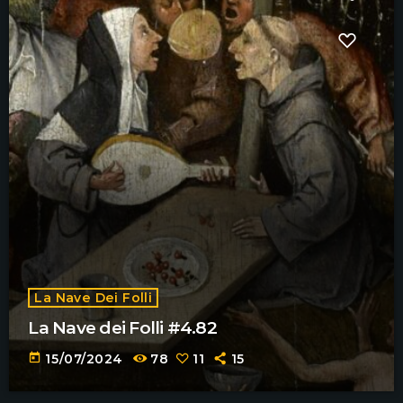
La Nave Dei Folli
La Nave dei Folli #4.82
today
15/07/2024
78
11
15