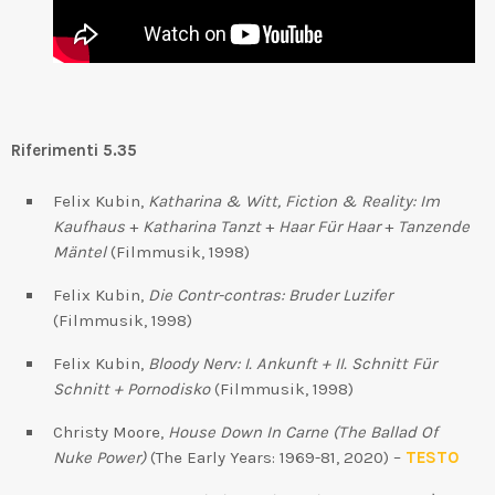
Riferimenti 5.35
Felix Kubin,
Katharina & Witt, Fiction & Reality: Im
Kaufhaus
+
Katharina Tanzt
+
Haar Für Haar
+
Tanzende
Mäntel
(Filmmusik, 1998)
Felix Kubin,
Die Contr-contras: Bruder Luzifer
(Filmmusik, 1998)
Felix Kubin,
Bloody Nerv: I. Ankunft + II. Schnitt Für
Schnitt + Pornodisko
(Filmmusik, 1998)
Christy Moore,
House Down In Carne (The Ballad Of
Nuke Power)
(The Early Years: 1969-81, 2020) –
TESTO