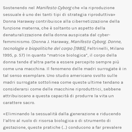
Sostenendo nel
Manifesto Cyborg
che «la riproduzione
sessuale è uno dei tanti tipi di strategia riproduttiva»
Donna Haraway contribuisce alla cibernetizzazione della
funzione materna, che è soltanto un aspetto della
denaturalizzazione della donna auspicata dal cyber-
femminismo. (Donna J. Haraway,
Manifesto Cyborg. Donne,
tecnologie e biopolitiche del corpo
[
1985
]
, Feltrinelli, Milano
1995, p. 57) In quanto “matrice biologica”, il corpo della
donna tende d’altra parte a essere percepito sempre più
come una macchina. Il fenomeno delle madri surrogate è in
tal senso esemplare. Uno studio americano svolto sulle
madri surrogate sottolinea come queste ultime tendano a
considerarsi come delle macchine riproduttrici, sebbene
attribuiscano a questa capacità di produrre la vita un
carattere sacro.
«Eliminando la sessualità dalla generazione e riducendo
l’altro al ruolo di risorsa biologica o di strumento di
gestazione, queste pratiche (…) conducono a far prevalere