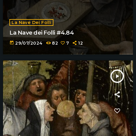
La Nave Dei Folli
La Nave dei Folli #4.84
today
29/07/2024
82
7
12
play_arrow