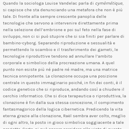
Quando la sociologa Louise Vandelac parla di
cymèrnétique
,
si capisce che sta denunciando una metafora che non è più
tale. Di fronte alla sempre crescente panoplia delle
tecnologie che servono a intervenire direttamente prima
nella selezione dell’embrione e poi sul feto nella fase di
sviluppo, non ci si può stupire che si sia finiti per parlare di
bambino-cyborg. Separando riproduzione e sessualità e
permettendo lo scambio e il trasferimento dei gameti, le
tecnologie riproduttive tendono ad annullare l’ambito
corporale e simbolico della procreazione umana. A quel
punto non esiste più né padre né madre, ma una matrice
tecnica onnipotente. La clonazione occupa una posizione
centrale in questo immaginario poiché, in fin dei conti, è il
codice genetico che si riproduce, andando così a chiudere il
cerchio informatico. Che si dica terapeutica o riproduttiva, la
clonazione è fin dalla sua stessa concezione, il compimento
fantasmagorico della logica cibernetica. Predicendo la vita
eterna grazie alla clonazione, Raël sembra aver colto, meglio
di ogni altro, la posto in gioco simbolica soggiacente a tale
progetto. Certo, si può ancora sorridere alla vista di questo