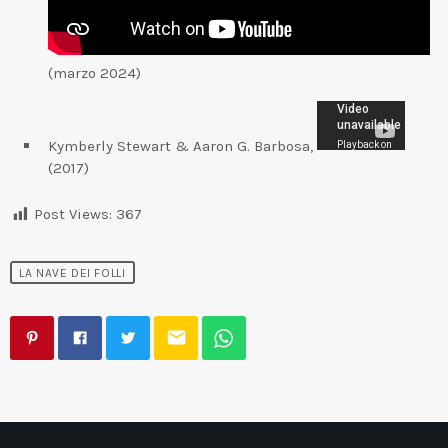
(marzo 2024)
Kymberly Stewart & Aaron G. Barbosa,
(2017)
Post Views:
367
LA NAVE DEI FOLLI
email