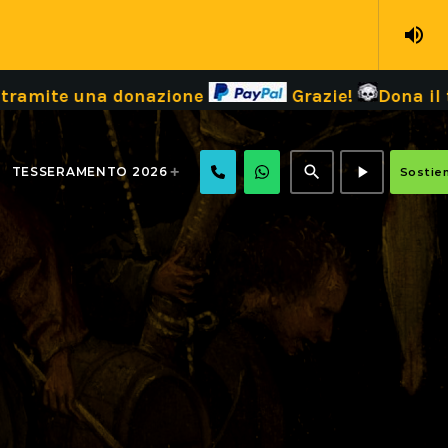
volume_up
a donazione
Grazie!
Dona il tuo 5 x 10
search
play_arrow
TESSERAMENTO 2026
Sostien