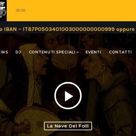
00:00
– IT87P0503401003000000000999 oppure tramite un
EWS
DJ
CONTENUTI SPECIALI
EVENTI
CONTATTI
play_arrow
La Nave Dei Folli