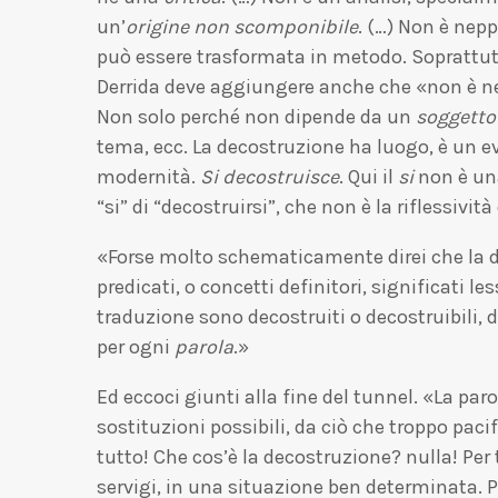
un’
origine non scomponibile
. (…) Non è nep
può essere trasformata in metodo. Soprattutt
Derrida deve aggiungere anche che «non è 
Non solo perché non dipende da un
soggetto
tema, ecc. La decostruzione ha luogo, è un ev
modernità.
Si decostruisce
. Qui il
si
non è un
“si” di “decostruirsi”, che non è la riflessivit
«Forse molto schematicamente direi che la di
predicati, o concetti definitori, significati
traduzione sono decostruiti o decostruibili, d
per ogni
parola
.»
Ed eccoci giunti alla fine del tunnel. «La par
sostituzioni possibili, da ciò che troppo pac
tutto! Che cos’è la decostruzione? nulla! Per
servigi, in una situazione ben determinata. 