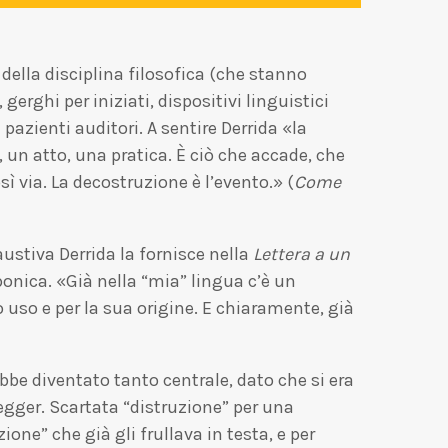
 della disciplina filosofica (che stanno
gerghi per iniziati, dispositivi linguistici
pazienti auditori. A sentire Derrida «la
un atto, una pratica. È ciò che accade, che
ì via. La decostruzione è l’evento.» (
Come
ustiva Derrida la fornisce nella
Lettera a un
ponica. «Già nella “mia” lingua c’è un
o uso e per la sua origine. E chiaramente, già
ebbe diventato tanto centrale, dato che si era
gger. Scartata “distruzione” per una
one” che già gli frullava in testa, e per