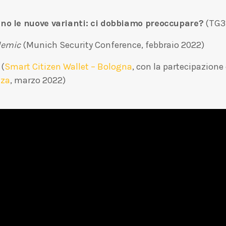
o le nuove varianti: ci dobbiamo preoccupare?
(TG3 
ndemic
(Munich Security Conference, febbraio 2022)
 (
Smart Citizen Wallet – Bologna
, con la partecipazion
nza
, marzo 2022)