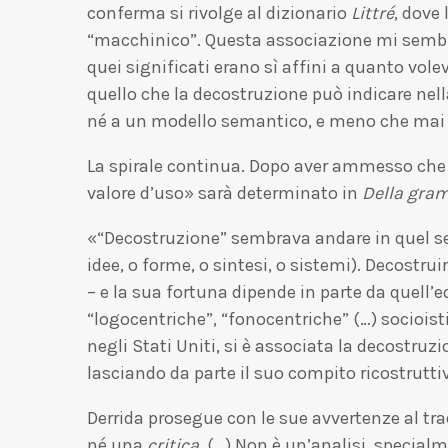
conferma si rivolge al dizionario
Littré
, dove
“macchinico”. Questa associazione mi sembrò
quei significati erano sì affini a quanto vol
quello che la decostruzione può indicare nel
né a un modello semantico, e meno che mai 
La spirale continua. Dopo aver ammesso che l
valore d’uso» sarà determinato in
Della gra
«“Decostruzione” sembrava andare in quel se
idee, o forme, o sintesi, o sistemi). Decost
– e la sua fortuna dipende in parte da quell’
“logocentriche”, “fonocentriche” (…) socioist
negli Stati Uniti, si è associata la decostr
lasciando da parte il suo compito ricostrutt
Derrida prosegue con le sue avvertenze al t
né una
critica
. (…) Non è un’analisi, special