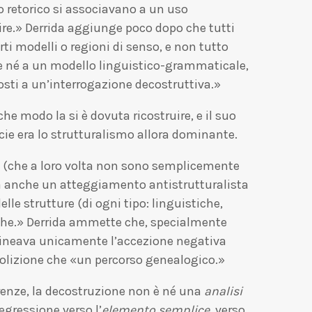
lo retorico si associavano a un uso
re.» Derrida aggiunge poco dopo che tutti
ti modelli o regioni di senso, e non tutto
ce né a un modello linguistico-grammaticale,
ti a un’interrogazione decostruttiva.»
e modo la si è dovuta ricostruire, e il suo
ecie era lo strutturalismo allora dominante.
e (che a loro volta non sono semplicemente
era anche un atteggiamento antistrutturalista
le strutture (di ogni tipo: linguistiche,
ofiche.» Derrida ammette che, specialmente
tolineava unicamente l’accezione negativa
emolizione che «un percorso genealogico.»
renze, la decostruzione non è né una
analisi
egressione verso l’
elemento semplice
, verso