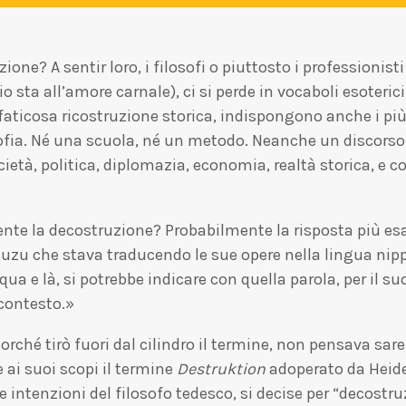
one? A sentir loro, i filosofi o piuttosto i professionisti
sta all’amore carnale), ci si perde in vocaboli esoterici, 
faticosa ricostruzione storica, indispongono anche i più 
ofia. Né una scuola, né un metodo. Neanche un discorso, 
tà, politica, diplomazia, economia, realtà storica, e cos
nte la decostruzione? Probabilmente la risposta più esa
 Isuzu che stava traducendo le sue opere nella lingua nip
qua e là, si potrebbe indicare con quella parola, per il su
contesto.»
orché tirò fuori dal cilindro il termine, non pensava sar
 ai suoi scopi il termine
Destruktion
adoperato da Heide
ntenzioni del filosofo tedesco, si decise per “decostruzi