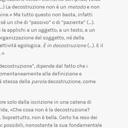
 (…) La decostruzione non è un
metodo
e non
mine.» Ma tutto questo non basta, infatti
 sé un che di “passivo” o di “paziente” (…).
 la applichi a un oggetto, a un testo, a un
organizzazione del soggetto, né della
ttività egologica.
È in decostruzione
(…). E il
a.»
decostruzione”, dipende dal fatto che i
si momentaneamente alla definizione e
tà stessa della
parola
decostruzione, come
ore solo dalla iscrizione in una catena di
rrida, «Che cosa non è la decostruzione?
 Soprattutto, non è bella. Certo ha reso dei
oni possibili, nonostante la sua fondamentale