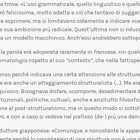
 la trova: «L’uso grammaticale, quello linguistico e quel
 felicissima, molto adatta a ciò che tentavo di suggeri
eva esprimere, ma si limitavano solamente a indicare «cer
la sua ambizione più radicale. Quest’ultima non si ridu
a un modello macchinico. Anch’essi andrebbero sottopos
a parola era adoperata raramente in francese, «in qualch
mmatologia
rispetto al suo “contesto”, che nella fattisp
nso perché indicava una certa attenzione alle struttur
ruire era anche un atteggiamento strutturalista (…). Ma 
equivoco. Bisognava disfare, scomporre, desedimentare del
ituzionali, politiche, cultuali, anche e anzitutto filos
uzione al post-strutturalismo, ma in questo modo si sot
ivo, e non a caso si vedeva nel prefisso (de-) più una d
raduttore giapponese: «Comunque, e nonostante le appa
mente perché lo smontaggio di una struttura non è una r