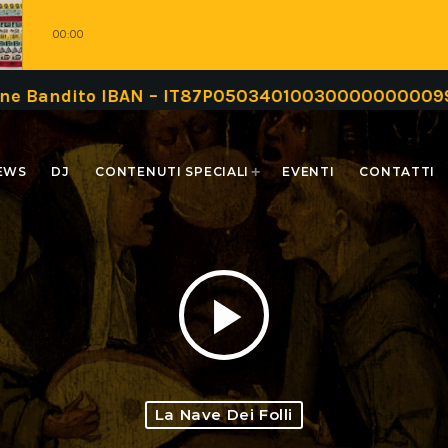
00:00
o IBAN – IT87P0503401003000000000999 oppure tr
EWS
DJ
CONTENUTI SPECIALI
EVENTI
CONTATTI
play_arrow
La Nave Dei Folli