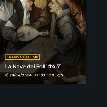
La Nave Dei Folli
La Nave dei Folli #4.71
29/04/2024
103
9
7
today