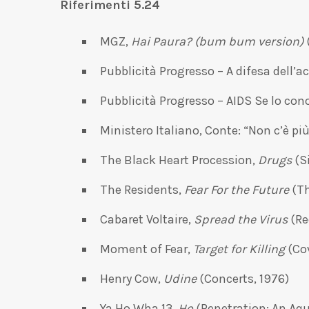
Riferimenti 5.24
MGZ,
Hai Paura? (bum bum version)
Pubblicità Progresso – A difesa dell’a
Pubblicità Progresso – AIDS Se lo conos
Ministero Italiano, Conte: “Non c’è pi
The Black Heart Procession,
Drugs
(S
The Residents,
Fear For the Future
(Th
Cabaret Voltaire,
Spread the Virus
(Re
Moment of Fear,
Target for Killing
(Cov
Henry Cow,
Udine
(Concerts, 1976)
Ya Ho Wha 13,
Ho
(Penetration: An Aq