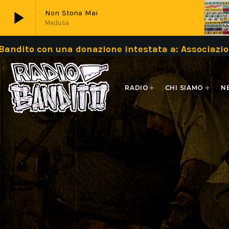
play_arrow
Non Stona Mai
Medusa
 una donazione intestata a: Associazione Bandit
play_arrow
Live
RADIO
CHI SIAMO
N