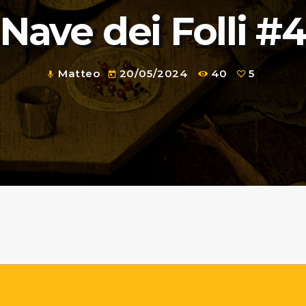
 Nave dei Folli #4
Matteo
20/05/2024
40
5
mic
today