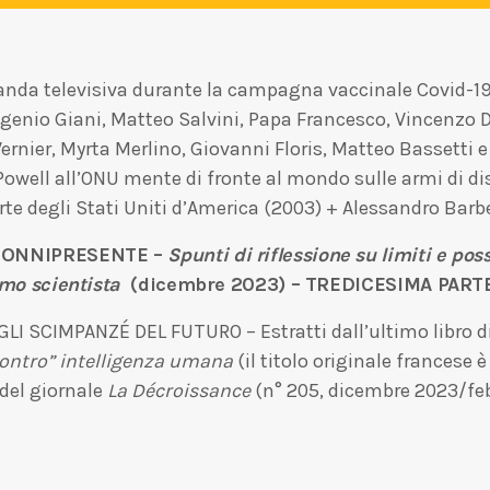
nda televisiva durante la campagna vaccinale Covid-19 d
 Eugenio Giani, Matteo Salvini, Papa Francesco, Vincenzo 
ernier, Myrta Merlino, Giovanni Floris, Matteo Bassetti e 
Powell all’ONU mente di fronte al mondo sulle armi di 
parte degli Stati Uniti d’America (2003) + Alessandro Barb
RO ONNIPRESENTE –
Spunti di riflessione su limiti e poss
smo scientista
(dicembre 2023) – TREDICESIMA PART
 SCIMPANZÉ DEL FUTURO – Estratti dall’ultimo libro d
 “contro” intelligenza umana
(il titolo originale francese 
i del giornale
La Décroissance
(n° 205, dicembre 2023/fe