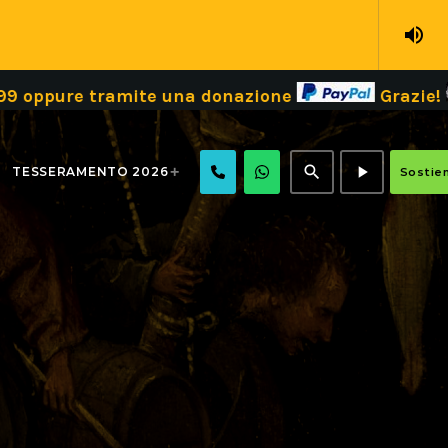
volume_up
amite una donazione
Grazie!
Dona il tuo
search
play_arrow
TESSERAMENTO 2026
Sostien