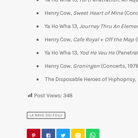
Henry Cow,
Sweet Heart of Mine
(Conc
Ya Ho Wha 13,
Journey Thru An Eleme
Henry Cow,
Cafe Royal
+
Off the Map
(
Ya Ho Wha 13,
Yod He Vau He
(Penetra
Henry Cow,
Groningen
(Concerts, 197
The Disposable Heroes of Hiphoprisy,
Post Views:
348
LA NAVE DEI FOLLI
email