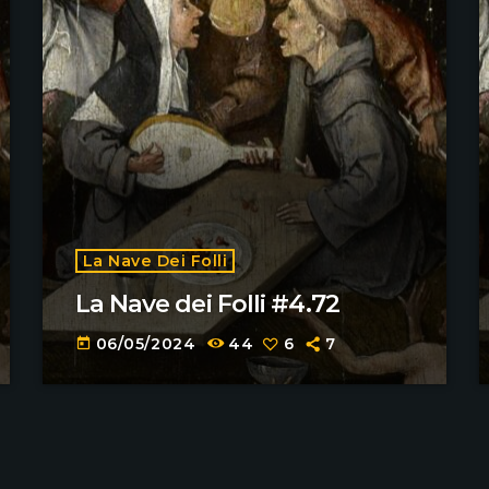
La Nave Dei Folli
La Nave dei Folli #4.72
06/05/2024
44
6
7
today