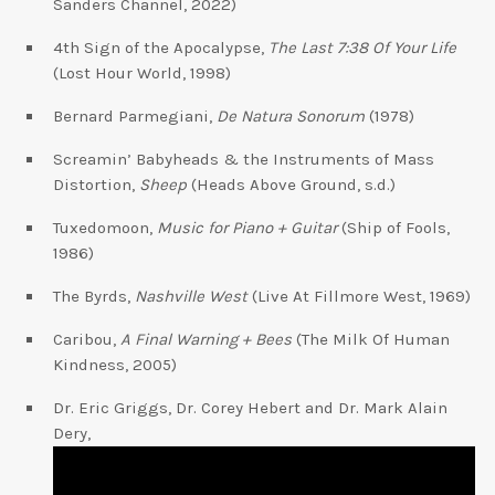
Sanders Channel, 2022)
4th Sign of the Apocalypse,
The Last 7:38 Of Your Life
(Lost Hour World, 1998)
Bernard Parmegiani,
De Natura Sonorum
(1978)
Screamin’ Babyheads & the Instruments of Mass
Distortion,
Sheep
(Heads Above Ground, s.d.)
Tuxedomoon,
Music for Piano + Guitar
(Ship of Fools,
1986)
The Byrds,
Nashville West
(Live At Fillmore West, 1969)
Caribou,
A Final Warning + Bees
(The Milk Of Human
Kindness, 2005)
Dr. Eric Griggs, Dr. Corey Hebert and Dr. Mark Alain
Dery,