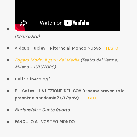
(19/11/2022)
Aldous Huxley – Ritorno al Mondo Nuovo –
TESTO
Edgard Morin, il guru dei Media
(Teatro del Verme,
Milano – 11/11/2009)
Dall* Ginecolog*
Bill Gates – LA LEZIONE DEL COVID: come prevenire la
prossima pandemia? (
II Parte
)
–
TESTO
Burioneide – Canto Quarto
FANCULO AL VOSTRO MONDO