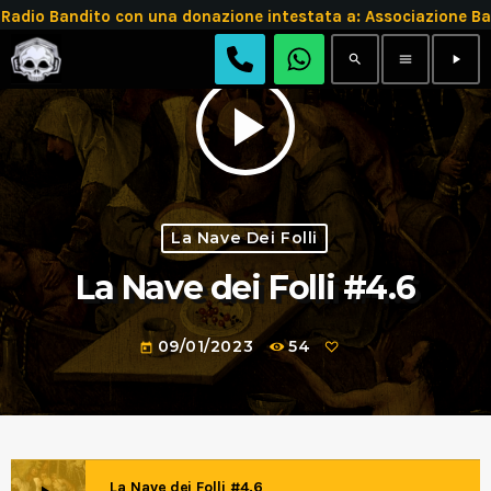
Radio Bandito con una donazione intestata a: Associazione
search
menu
play_arrow
play_arrow
La Nave Dei Folli
La Nave dei Folli #4.6
09/01/2023
54
today
La Nave dei Folli #4.6