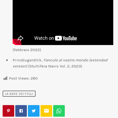
(febbraio 2022)
PrinzEugenEtik,
Fanculo al vostro mondo (extended
version)
(Stultifera Navis Vol. 2, 2023)
Post Views:
260
LA NAVE DEI FOLLI
email