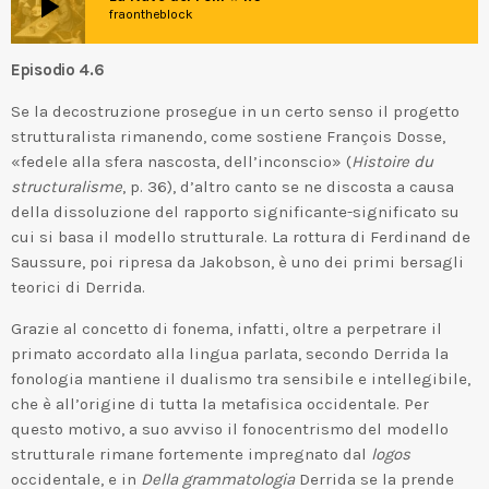
play_arrow
fraontheblock
Episodio 4.6
Se la decostruzione prosegue in un certo senso il progetto
strutturalista rimanendo, come sostiene François Dosse,
«fedele alla sfera nascosta, dell’inconscio» (
Histoire du
structuralisme
, p. 36), d’altro canto se ne discosta a causa
della dissoluzione del rapporto significante-significato su
cui si basa il modello strutturale. La rottura di Ferdinand de
Saussure, poi ripresa da Jakobson, è uno dei primi bersagli
teorici di Derrida.
Grazie al concetto di fonema, infatti, oltre a perpetrare il
primato accordato alla lingua parlata, secondo Derrida la
fonologia mantiene il dualismo tra sensibile e intellegibile,
che è all’origine di tutta la metafisica occidentale. Per
questo motivo, a suo avviso il fonocentrismo del modello
strutturale rimane fortemente impregnato dal
logos
occidentale, e in
Della grammatologia
Derrida se la prende