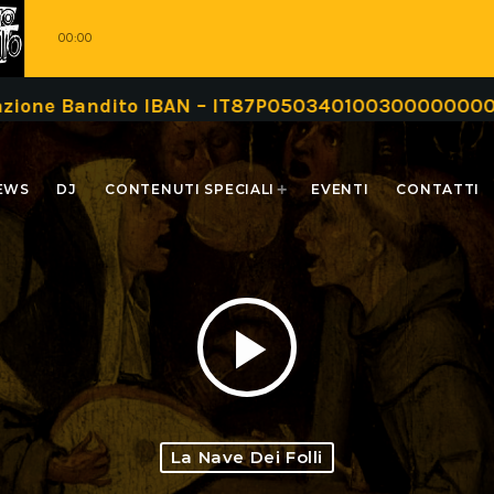
00:00
andito IBAN – IT87P0503401003000000000999 oppu
EWS
DJ
CONTENUTI SPECIALI
EVENTI
CONTATTI
play_arrow
La Nave Dei Folli