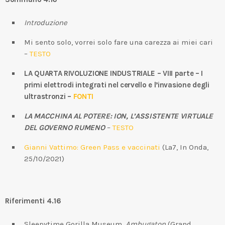
Introduzione
Mi sento solo, vorrei solo fare una carezza ai miei cari
–
TESTO
LA QUARTA RIVOLUZIONE INDUSTRIALE – VIII parte – I
primi elettrodi integrati nel cervello e l’invasione degli
ultrastronzi –
FONTI
LA MACCHINA AL POTERE: ION, L’ASSISTENTE VIRTUALE
DEL GOVERNO RUMENO
–
TESTO
Gianni Vattimo: Green Pass e vaccinati
(La7, In Onda,
25/10/2021)
Riferimenti 4.16
Sleepytime Gorilla Museum,
Ambugaton
(Grand