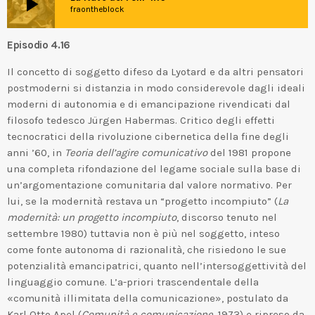
play_arrow
fraontheblock
Episodio 4.16
Il concetto di soggetto difeso da Lyotard e da altri pensatori
postmoderni si distanzia in modo considerevole dagli ideali
moderni di autonomia e di emancipazione rivendicati dal
filosofo tedesco Jürgen Habermas. Critico degli effetti
tecnocratici della rivoluzione cibernetica della fine degli
anni ’60, in
Teoria dell’agire comunicativo
del 1981 propone
una completa rifondazione del legame sociale sulla base di
un’argomentazione comunitaria dal valore normativo. Per
lui, se la modernità restava un “progetto incompiuto” (
La
modernità: un progetto incompiuto
, discorso tenuto nel
settembre 1980) tuttavia non è più nel soggetto, inteso
come fonte autonoma di razionalità, che risiedono le sue
potenzialità emancipatrici, quanto nell’intersoggettività del
linguaggio comune. L’a-priori trascendentale della
«comunità illimitata della comunicazione», postulato da
Karl Otto Apel (
Comunità e comunicazione
, 1973) e ripreso da