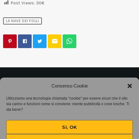
Post Views:
306
LA NAVE DEI FOLLI
email
©2025
Associazione Bandito • CF 97882400019 •
Consenso Cookie
Privacy Policy
•
Cookie Policy (UE)
• Protocollo
Utilizziamo una tecnologia chiamata "cookie" per essere sicuri che il sito
sia carino e funzioni come si conviene: niente pubblicità o cose losche. Ti
SIAE 7425
sta bene?
Si, OK