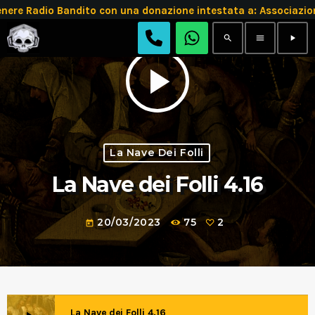
re Radio Bandito con una donazione intestata a: Associazio
search
menu
play_arrow
play_arrow
La Nave Dei Folli
La Nave dei Folli 4.16
20/03/2023
75
2
today
La Nave dei Folli 4.16