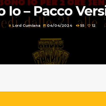
o Io – Pacco Vers
Lord Cumiana
04/04/2024
55
12
mic
today