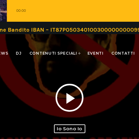
00:00
ito IBAN – IT87P0503401003000000000999 oppure 
EWS
DJ
CONTENUTI SPECIALI
EVENTI
CONTATTI
play_arrow
Io Sono Io