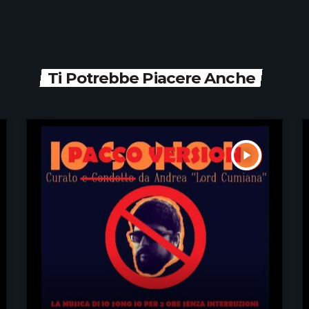
Ti Potrebbe Piacere Anche
play_arrow