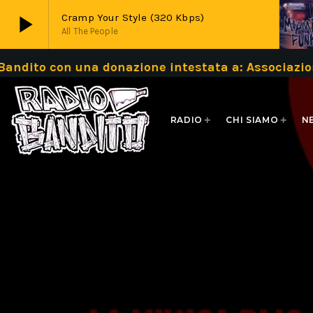
play_arrow
Cramp Your Style (320 Kbps)
All The People
on una donazione intestata a: Associazione Band
play_arrow
Live
RADIO
CHI SIAMO
N