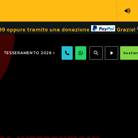
volume_up
tramite una donazione
Grazie!
Dona il 
search
play_arrow
TESSERAMENTO 2026
Sostien