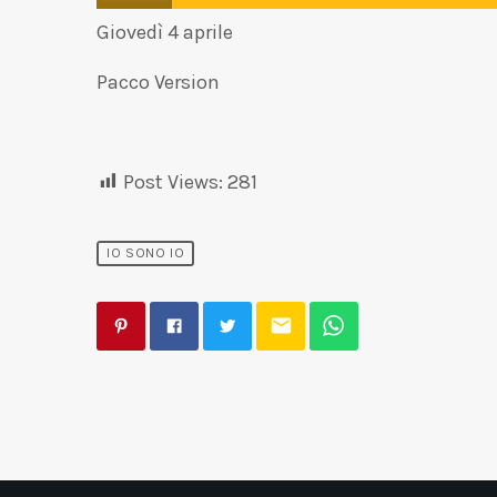
Giovedì 4 aprile
Pacco Version
Post Views:
281
IO SONO IO
email