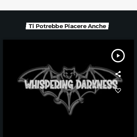
Ti Potrebbe Piacere Anche
play_arrow