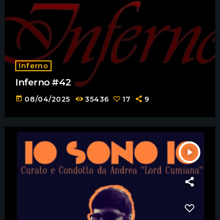
Inferno
Inferno #42
today
08/04/2025
35436
17
9
play_arrow