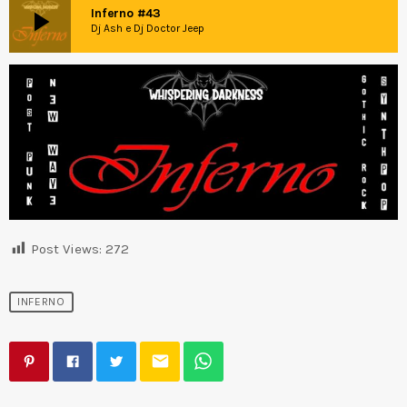
play_arrow
Inferno #43
Dj Ash e Dj Doctor Jeep
Post Views:
272
INFERNO
email